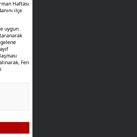
Orman Haftası
danını ilçe
me uygun
i taranarak
 gelene
ayıf
ulaşması
alınarak, Fen
i