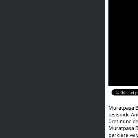
Muratpaşa B
tesisinde An
üretimine de
Muratpaşa Be
parklara ve y