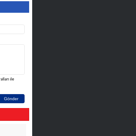
lları ile
Gönder