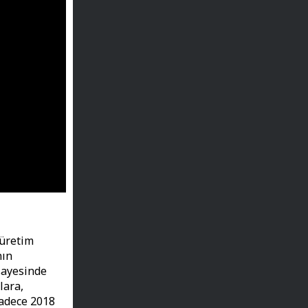
 üretim
nın
sayesinde
lara,
Sadece 2018