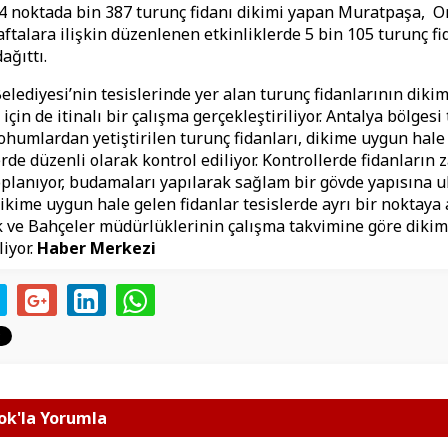
114 noktada bin 387 turunç fidanı dikimi yapan Muratpaşa, 
haftalara ilişkin düzenlenen etkinliklerde 5 bin 105 turunç fi
ağıttı.
lediyesi’nin tesislerinde yer alan turunç fidanlarının diki
için de itinalı bir çalışma gerçekleştiriliyor. Antalya bölges
tohumlardan yetiştirilen turunç fidanları, dikime uygun hale
rde düzenli olarak kontrol ediliyor. Kontrollerde fidanların z
oplanıyor, budamaları yapılarak sağlam bir gövde yapısına 
Dikime uygun hale gelen fidanlar tesislerde ayrı bir noktaya 
rk ve Bahçeler müdürlüklerinin çalışma takvimine göre dikim
liyor.
Haber Merkezi
k'la Yorumla