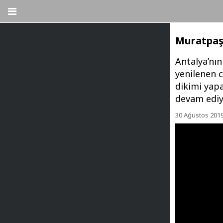
Muratpaşa
Antalya’nın
yenilenen c
dikimi yapa
devam ediy
30 Ağustos 201