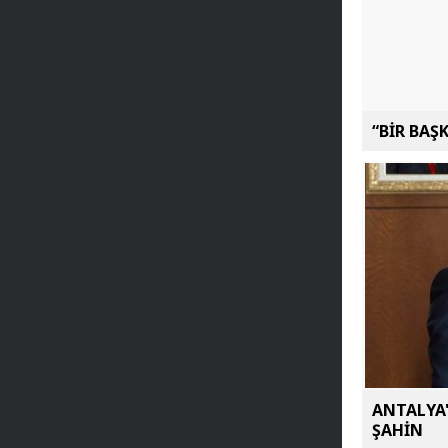
“BİR BAŞ
ANTALYA'
ŞAHİN