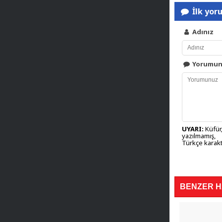
İlk yor
Adınız
Yorumu
UYARI:
Küfür,
yazılmamış,
Türkçe karakt
BENZER 