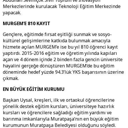
Abdullah Sevimçok Sivil Toplum ve İnovasyon
Merkezlerinde kurulacak Teknoloji Eğitim Merkezinde
yapacak.
MURGEM’E 810 KAYIT
Gençlere, eğitimde fırsat eşitliği sunmak ve sosyo-
kültürel gelişimlerine katkıda bulunmak amacıyla
hizmete açılan MURGEM’e ise bu yıl 810 öğrenci kayıt
yaptırdı. 2015-2016 eğitim ve öğretim yılında kapıları
açan ve 4 dönem içinde 2 binden fazla gencin üniversite
hayalini gerçeğe dönüştüren MURGEM’de bu eğitim
döneminde hedef yüzde 94.3’lük YKS başarısının üzerine
çıkmak.
EN BÜYÜK EĞİTİM KURUMU
Başkan Uysal, kreşleri, ilk ve ortaokul öğrencilerine
yönelik destek eğitim kursları, üniversiteye hazırlık
kursları ve öğrencilere sağladığı eğitim yardımı ve
barınma imkanlarıyla Muratpaşa’nın en büyük eğitim
kurumunun Muratpaşa Belediyesi olduğunu söyledi.