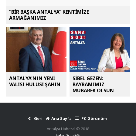
“BİR BAŞKA ANTALYA” KENTİMİZE
ARMAĞANIMIZ
ANTALYA'NIN YENİ
SİBEL GEZEN:
VALİSİ HULUSİ ŞAHİN
BAYRAMIMIZ
MÜBAREK OLSUN
Geri
Ana Sayfa
PC Görünüm
Antalya Haberal © 2018
Haber Scripti