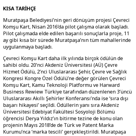
KISA TARİHÇE
Muratpaşa Belediyesi’nin geri dönüşüm projesi Çevreci
Komşu Kart, Nisan 2016’da pilot çalışma olarak başladı.
Pilot çalışmada elde edilen başarılı sonuçlarla proje, 11
ay gibi kısa bir sürede Muratpaşa’nın tüm mahallerinde
uygulanmaya başladı.
Çevreci Komşu Kart daha ilk yılında birçok ödülün de
sahibi oldu. 20’nci Akdeniz Üniversitesi (AÜ) Çevre
Hizmet Ödülü, 2’nci Uluslararası Şehir, Çevre ve Sağlık
Kongresi Kongre Özel Ödülü’ne değer görülen Çevreci
Komşu Kart, Kamu Teknoloji Platformu ve Harward
Business Rewiew Türkiye tarafından düzenlenen 3’üncü
Uluslararası Akıllı Şehirler Konferansı’nda ise ‘sıra dışı
başarı hikayesi’ seçildi. Ödüllerin yanı sıra Akdeniz
Üniversitesi Edebiyat Fakültesi Sosyoloji Bölümü
öğrencisi Derya Yıldız’ın bitirme tezine de konu olan
projenin Mayıs 2018’de de Türk ve Patent Marka
Kurumu’nca ‘marka tescili’ gerçekleştirildi. Muratpaşa