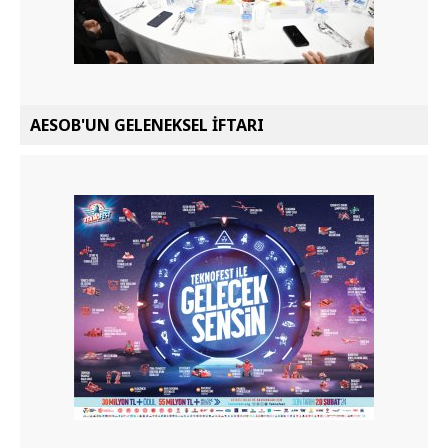
AESOB'UN GELENEKSEL İFTARI