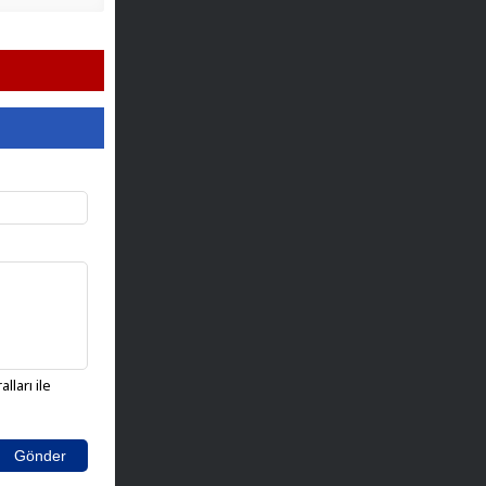
lları ile
Gönder