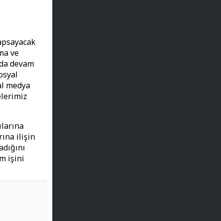
kapsayacak
ama ve
 da devam
osyal
al medya
elerimiz
ılarına
ına ilişin
adığını
m işini