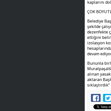
kaplarını do
ÇOK BOYUT
Belediye Baş
şekilde çalış
dezenfekte ç
ettiğini bel
izolasyon ko
hesaplarında
devam ediyor
Bununla birl
Muratpaşa’da
alınan yasak
aktaran Başk
sıklaştırdık”