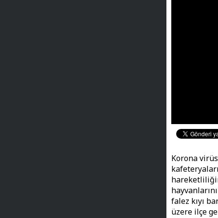
Korona virüs
kafeteryalar
hareketliliğ
hayvanlarını
falez kıyı b
üzere ilçe g