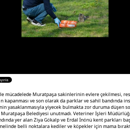
le mücadelede Muratpaşa sakinlerinin evlere çekilmesi, re
ın kapanması ve son olarak da parklar ve sahil bandında in
inin yasaklanmasıyla yiyecek bulmakta zor duruma düşen s
 Muratpaşa Belediyesi unutmadı. Veteriner İşleri Müdürlüğü
andında yer alan Ziya Gökalp ve Erdal İnönü kent parkları ba
enelinde belli noktalara kediler ve köpekler için mama bırakt