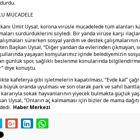
ldurdu.
LU MÜCADELE
kanı Ümit Uysal, korona virüsle mücadelede tüm alanları 
maları sürdürdüklerini söyledi. Bir yanda virüse karşı ilaçl
alışmaları sürerken sosyal yardım ve destek çalışmalarının
irten Başkan Uysal, “Diğer yandan da evlerinden çıkmayan, s
şullarında yaşayan komşularımız içinde belediyemizin sosy
n günlük spor, sağlıklı beslenme konularında bilgilendirm
” diye konuştu.
ikte kafeterya gibi işletmelerin kapatılması, “Evde kal” çağr
 büyük oranda uyulması ve son olarak park ve sahil bantlar
 kararıyla sokak hayvanlarının yiyecek bulmakta güçlük yaş
an Uysal, “Onların aç kalmaması için bizler de mama dağıtı
 dedi.
Haber Merkezi