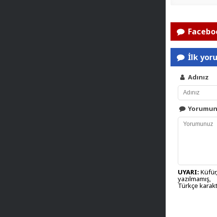
Faceboo
İlk yor
Adınız
Yorumu
UYARI:
Küfür,
yazılmamış,
Türkçe karakt