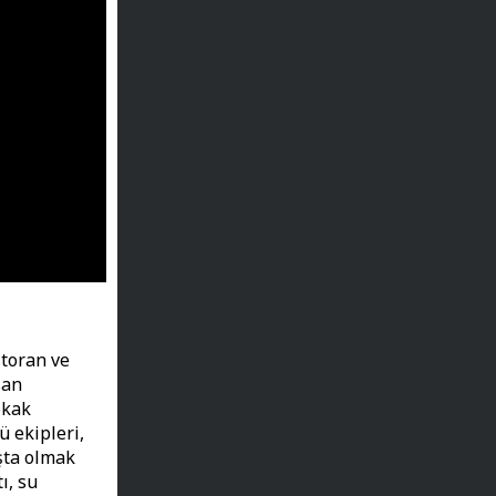
storan ve
san
okak
 ekipleri,
şta olmak
ı, su