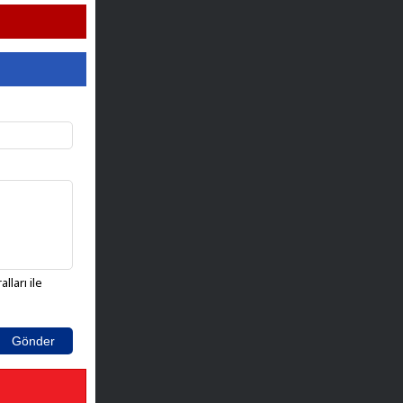
lları ile
Gönder