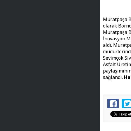
Muratpaşa Be
olarak Borno
Muratpaşa Be
İnovasyon Me
aldı. Muratp
müdürlerinde
Sevimçok Siv
Asfalt Üreti
paylaşımının
sağlandı.
Ha