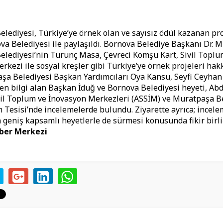
lediyesi, Türkiye’ye örnek olan ve sayısız ödül kazanan pro
va Belediyesi ile paylaşıldı. Bornova Belediye Başkanı Dr. M
lediyesi’nin Turunç Masa, Çevreci Komşu Kart, Sivil Toplu
rkezi ile sosyal kreşler gibi Türkiye’ye örnek projeleri hak
aşa Belediyesi Başkan Yardımcıları Oya Kansu, Seyfi Ceyhan
n bilgi alan Başkan İduğ ve Bornova Belediyesi heyeti,
Abd
il Toplum ve İnovasyon Merkezleri (ASSİM) ve Muratpaşa B
m Tesisi’nde incelemelerde bulundu. Ziyarette ayrıca; incele
 geniş kapsamlı heyetlerle de sürmesi konusunda fikir birli
ber Merkezi