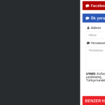
Faceboo
İlk yor
Adınız
Yorumu
UYARI:
Küfür,
yazılmamış,
Türkçe karakt
BENZER 