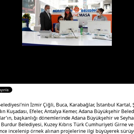
ediyesi’nin İzmir Çiğli, Buca, Karabağlar, İstanbul Kartal, 
ın Kuşadası, Efeler, Antalya Kemer, Adana Büyükşehir Bele
lar’ın, başkanlığı dönemlerinde Adana Büyükşehir ve Seyh
, Burdur Belediyesi, Kuzey Kıbrıs Türk Cumhuriyeti Girne ve
’nce incelenip örnek alınan projelerine ilgi büyüyerek sürüyo