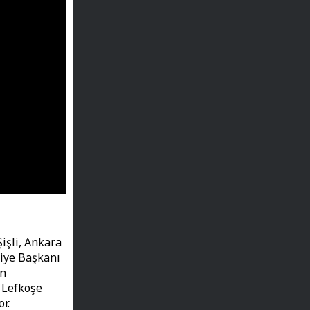
Şişli, Ankara
diye Başkanı
an
 Lefkoşe
r.