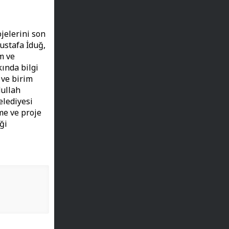
jelerini son
ustafa İduğ,
m ve
kında bilgi
 ve birim
ullah
elediyesi
me ve proje
ği