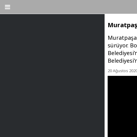
Muratpaşa
Muratpaşa B
sürüyor. B
Belediyesi’
Belediyesi’
20 Ağustos 202