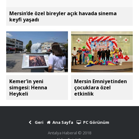
Mersin’de özel bireyler açık havada sinema
keyfi yaşadı
Kemer’in yeni
Mersin Emniyetinden
simgesi: Henna
çocuklara özel
Heykeli
etkinlik
Geri
Ana Sayfa
PC Görünüm
Antalya Haberal © 2018