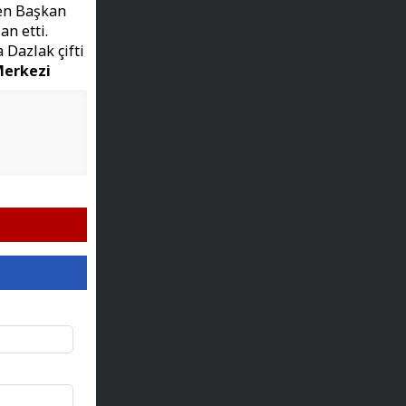
ken Başkan
an etti.
 Dazlak çifti
Merkezi