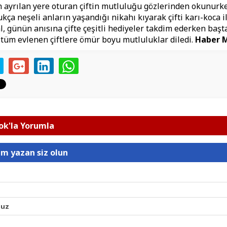
in ayrılan yere oturan çiftin mutluluğu gözlerinden okunur
kça neşeli anların yaşandığı nikahı kıyarak çifti karı-koca il
, günün anısına çifte çeşitli hediyeler takdim ederken başta
tüm evlenen çiftlere ömür boyu mutluluklar diledi.
Haber 
k'la Yorumla
um yazan siz olun
nuz