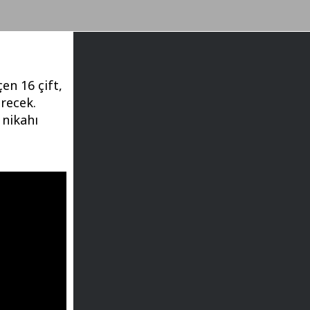
en 16 çift,
recek.
 nikahı