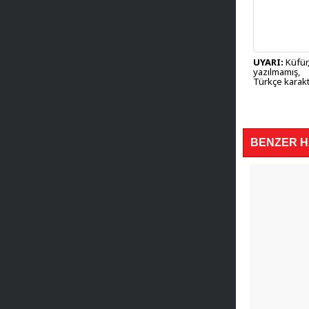
UYARI:
Küfür,
yazılmamış,
Türkçe karakt
BENZER 