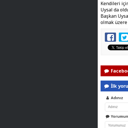
Kendileri iç
Uysal da oldu
Başkan Uysal
olmak üzere 
Faceboo
İlk yor
Adınız
Yorumu