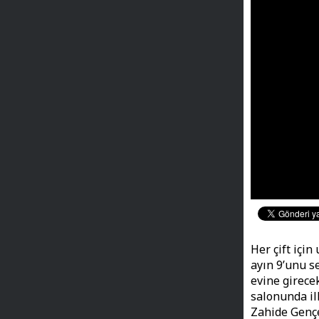
Her çift için
ayın 9’unu s
evine girece
salonunda il
Zahide Gençe