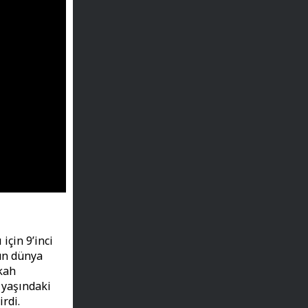
için 9’inci
gün dünya
kah
 yaşındaki
rdi.