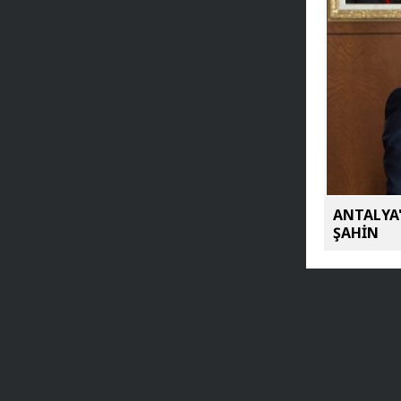
ANTALYA'
ŞAHİN