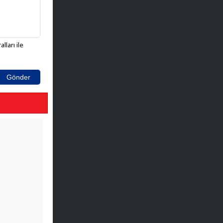
lları ile
Gönder