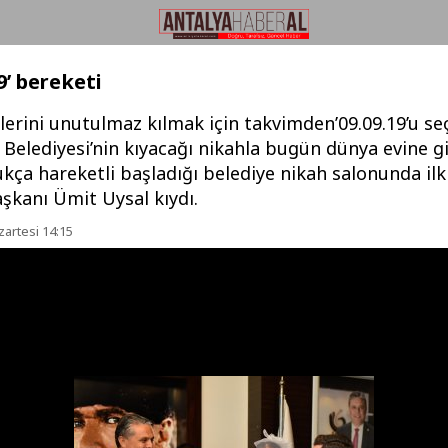
9’ bereketi
ihlerini unutulmaz kılmak için takvimden’09.09.19’u seç
Belediyesi’nin kıyacağı nikahla bugün dünya evine gi
ça hareketli başladığı belediye nikah salonunda ilk
şkanı Ümit Uysal kıydı.
zartesi 14:15