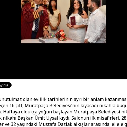
 unutulmaz olan evlilik tarihlerinin ayrı bir anlam kazanması 
eçen 16 çift, Muratpaşa Belediyesi’nin kıyacağı nikahla bu
k. Haftaya oldukça yoğun başlayan Muratpaşa Belediyesi ni
k nikahı Başkan Ümit Uysal kıydı. Salonun ilk misafirleri, 28
r ve 32 yaşındaki Mustafa Dazlak alkışlar arasında, el ele gi