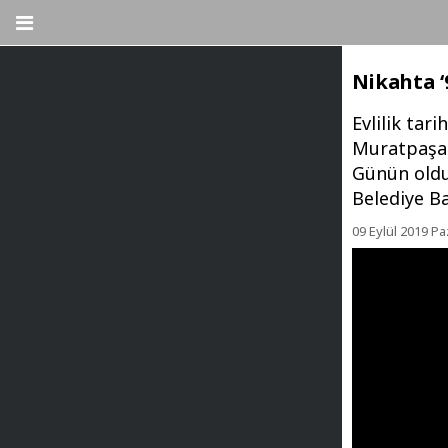
Nikahta ‘
Evlilik tar
Muratpaşa 
Günün olduk
Belediye Ba
09 Eylül 2019 Pa