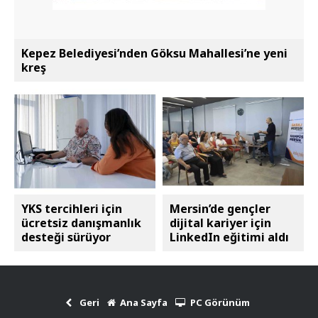
Kepez Belediyesi’nden Göksu Mahallesi’ne yeni
kreş
YKS tercihleri için
Mersin’de gençler
ücretsiz danışmanlık
dijital kariyer için
desteği sürüyor
LinkedIn eğitimi aldı
Geri
Ana Sayfa
PC Görünüm