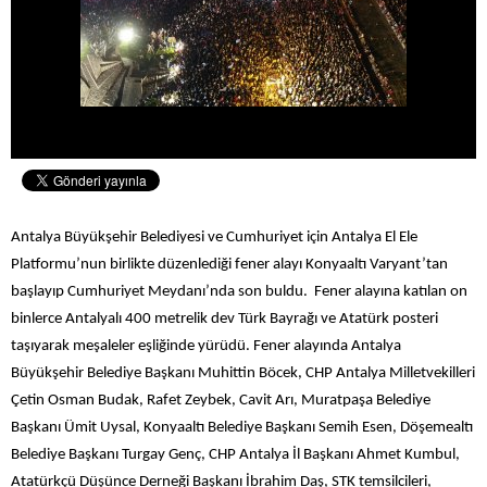
Antalya Büyükşehir Belediyesi ve Cumhuriyet için Antalya El Ele
Platformu’nun birlikte düzenlediği fener alayı Konyaaltı Varyant’tan
başlayıp Cumhuriyet Meydanı’nda son buldu. Fener alayına katılan on
binlerce Antalyalı 400 metrelik dev Türk Bayrağı ve Atatürk posteri
taşıyarak meşaleler eşliğinde yürüdü. Fener alayında Antalya
Büyükşehir Belediye Başkanı Muhittin Böcek, CHP Antalya Milletvekilleri
Çetin Osman Budak, Rafet Zeybek, Cavit Arı, Muratpaşa Belediye
Başkanı Ümit Uysal, Konyaaltı Belediye Başkanı Semih Esen, Döşemealtı
Belediye Başkanı Turgay Genç, CHP Antalya İl Başkanı Ahmet Kumbul,
Atatürkçü Düşünce Derneği Başkanı İbrahim Daş, STK temsilcileri,