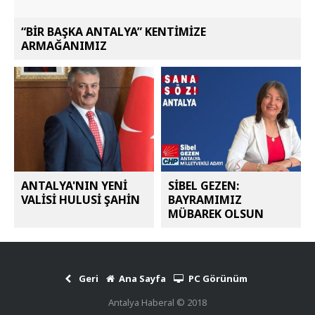
“BİR BAŞKA ANTALYA” KENTİMİZE
ARMAĞANIMIZ
ANTALYA'NIN YENİ
SİBEL GEZEN:
VALİSİ HULUSİ ŞAHİN
BAYRAMIMIZ
MÜBAREK OLSUN
Geri
Ana Sayfa
PC Görünüm
Antalya Haberal © 2018