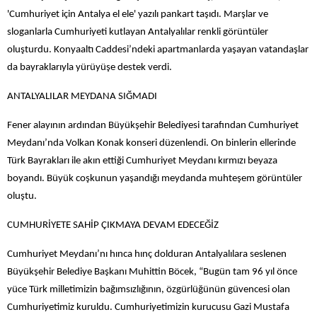
'Cumhuriyet için Antalya el ele' yazılı pankart taşıdı. Marşlar ve
sloganlarla Cumhuriyeti kutlayan Antalyalılar renkli görüntüler
oluşturdu. Konyaaltı Caddesi’ndeki apartmanlarda yaşayan vatandaşlar
da bayraklarıyla yürüyüşe destek verdi.
ANTALYALILAR MEYDANA SIĞMADI
Fener alayının ardından Büyükşehir Belediyesi tarafından Cumhuriyet
Meydanı’nda Volkan Konak konseri düzenlendi. On binlerin ellerinde
Türk Bayrakları ile akın ettiği Cumhuriyet Meydanı kırmızı beyaza
boyandı. Büyük coşkunun yaşandığı meydanda muhteşem görüntüler
oluştu.
CUMHURİYETE SAHİP ÇIKMAYA DEVAM EDECEĞİZ
Cumhuriyet Meydanı’nı hınca hınç dolduran Antalyalılara seslenen
Büyükşehir Belediye Başkanı Muhittin Böcek, “Bugün tam 96 yıl önce
yüce Türk milletimizin bağımsızlığının, özgürlüğünün güvencesi olan
Cumhuriyetimiz kuruldu. Cumhuriyetimizin kurucusu Gazi Mustafa