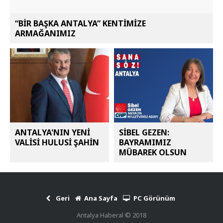
“BİR BAŞKA ANTALYA” KENTİMİZE
ARMAĞANIMIZ
ANTALYA'NIN YENİ
SİBEL GEZEN:
VALİSİ HULUSİ ŞAHİN
BAYRAMIMIZ
MÜBAREK OLSUN
Geri
Ana Sayfa
PC Görünüm
Antalya Haberal © 2018