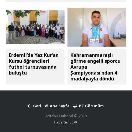
Erdemli’de Yaz Kur’an
Kahramanmaraşlı
Kursu öğrencileri
görme engelli sporcu
futbol turnuvasında
Avrupa
buluştu
Şampiyonası’ndan 4
madalyayla döndü
Geri
Ana Sayfa
PC Görünüm
Antalya Haberal © 2018
Haber Scripti