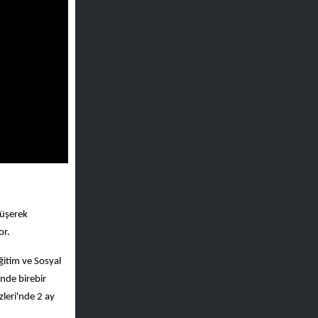
rüşerek
or.
ğitim ve Sosyal
nde birebir
zleri'nde 2 ay