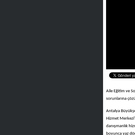
Aile Eğitim ve 
sorunlarına çözü
Antalya Büyükşeh
Hizmet Merkezi’n
danışmanlık hizm
boyunca yaz dön