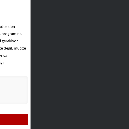
ifade eden
ma programına
i gerekiyor.
ze değil, mucize
yrıca
yı