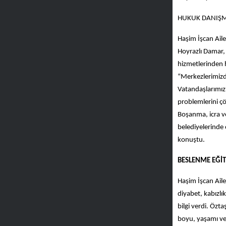
HUKUK DANIŞM
Haşim İşcan Ail
Hoyrazlı Damar,
hizmetlerinden h
“Merkezlerimizde
Vatandaşlarımız 
problemlerini çö
Boşanma, icra v
belediyelerinde 
konuştu.
BESLENME EĞİT
Haşim İşcan Aile
diyabet, kabızlı
bilgi verdi. Öztaş
boyu, yaşamı ve 