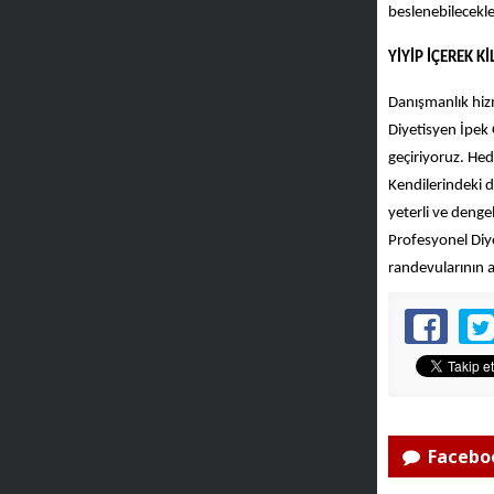
beslenebilecekle
YİYİP İÇEREK K
Danışmanlık hizm
Diyetisyen İpek
geçiriyoruz. Hed
Kendilerindeki d
yeterli ve denge
Profesyonel Diy
randevularının al
Faceboo