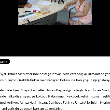
Sosyal Hizmet Merkezlerinde desteğe ihtiyacı olan vatandaşlar uzmanlarla gö
m buluyor. Özellikle hukuk ve diyetisyen bölümüne halk yoğun ilgi gösteriy
ir Belediyesi Sosyal Hizmetler Dairesi Başkanlığı'na bağlı Haşim İşcan Aile E
de halka diyetisyen, psikolog, çift danışmanı ve çocuk gelişim uzmanı eşliği
eti veriliyor. Ayrıca Haşim İşcan, Çamlıbel, Fatih ve Ünsal Aile Eğitim Merke
emi yetişkin ve çocuk kursları düzenleniyor.