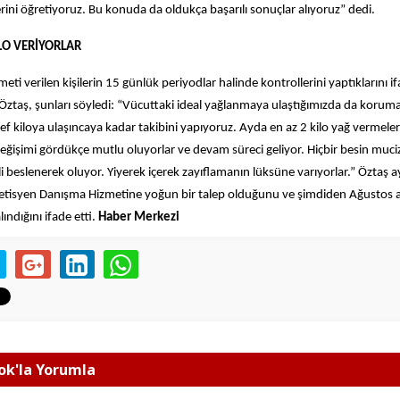
rini öğretiyoruz. Bu konuda da oldukça başarılı sonuçlar alıyoruz” dedi.
İLO VERİYORLAR
eti verilen kişilerin 15 günlük periyodlar halinde kontrollerini yaptıklarını 
 Öztaş, şunları söyledi: “Vücuttaki ideal yağlanmaya ulaştığımızda da koru
ef kiloya ulaşıncaya kadar takibini yapıyoruz. Ayda en az 2 kilo yağ vermeler
eğişimi gördükçe mutlu oluyorlar ve devam süreci geliyor. Hiçbir besin muci
li beslenerek oluyor. Yiyerek içerek zayıflamanın lüksüne varıyorlar.” Öztaş a
etisyen Danışma Hizmetine yoğun bir talep olduğunu ve şimdiden Ağustos a
ındığını ifade etti.
Haber Merkezi
k'la Yorumla