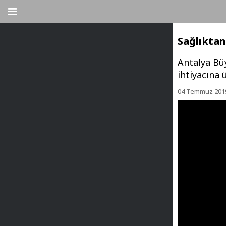
Sağlıktan
Antalya Büy
ihtiyacına 
04 Temmuz 201