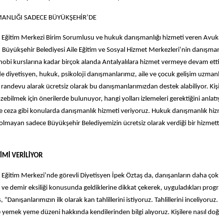
ANLIĞI SADECE BÜYÜKŞEHİR’DE
e Eğitim Merkezi Birim Sorumlusu ve hukuk danışmanlığı hizmeti veren Avu
 Büyükşehir Belediyesi Aile Eğitim ve Sosyal Hizmet Merkezleri’nin danışman
obi kurslarına kadar birçok alanda Antalyalılara hizmet vermeye devam ettiğ
 diyetisyen, hukuk, psikoloji danışmanlarımız, aile ve çocuk gelişim uzmanl
randevu alarak ücretsiz olarak bu danışmanlarımızdan destek alabiliyor. Kiş
zebilmek için önerilerde bulunuyor, hangi yolları izlemeleri gerektiğini anlat
e ceza gibi konularda danışmanlık hizmeti veriyoruz. Hukuk danışmanlık hizm
olmayan sadece Büyükşehir Belediyemizin ücretsiz olarak verdiği bir hizmett
İMİ VERİLİYOR
 Eğitim Merkezi’nde görevli Diyetisyen İpek Öztaş da, danışanların daha çok
k ve demir eksiliği konusunda geldiklerine dikkat çekerek, uyguladıkları pro
, “Danışanlarımızın ilk olarak kan tahlillerini istiyoruz. Tahlillerini inceliyoruz.
yemek yeme düzeni hakkında kendilerinden bilgi alıyoruz. Kişilere nasıl doğ