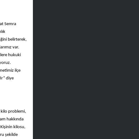
kat Semra
lık
ini belirterek,
arımız var.
ilere hukuki
ıyoruz.
etimiz ilçe
ir” diye
 kilo problemi,
gram hakkında
 Kişinin kilosu,
ru şekilde