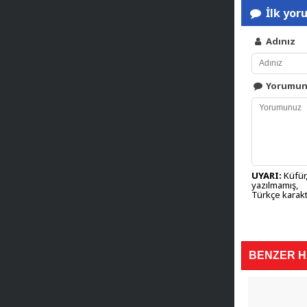
İlk yor
Adınız
Yorumu
UYARI:
Küfür,
yazılmamış,
Türkçe karakt
BENZER 