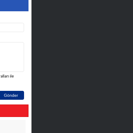
lları ile
Gönder