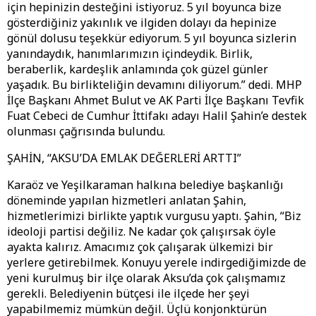
için hepinizin desteğini istiyoruz. 5 yıl boyunca bize
gösterdiğiniz yakınlık ve ilgiden dolayı da hepinize
gönül dolusu teşekkür ediyorum. 5 yıl boyunca sizlerin
yanındaydık, hanımlarımızın içindeydik. Birlik,
beraberlik, kardeşlik anlamında çok güzel günler
yaşadık. Bu birlikteliğin devamını diliyorum.” dedi. MHP
İlçe Başkanı Ahmet Bulut ve AK Parti İlçe Başkanı Tevfik
Fuat Cebeci de Cumhur İttifakı adayı Halil Şahin’e destek
olunması çağrısında bulundu.
ŞAHİN, “AKSU’DA EMLAK DEĞERLERİ ARTTI”
Karaöz ve Yeşilkaraman halkına belediye başkanlığı
döneminde yapılan hizmetleri anlatan Şahin,
hizmetlerimizi birlikte yaptık vurgusu yaptı. Şahin, “Biz
ideoloji partisi değiliz. Ne kadar çok çalışırsak öyle
ayakta kalırız. Amacımız çok çalışarak ülkemizi bir
yerlere getirebilmek. Konuyu yerele indirgediğimizde de
yeni kurulmuş bir ilçe olarak Aksu’da çok çalışmamız
gerekli. Belediyenin bütçesi ile ilçede her şeyi
yapabilmemiz mümkün değil. Üçlü konjonktürün