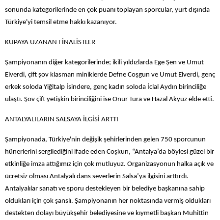
sonunda kategorilerinde en çok puanı toplayan sporcular, yurt dışında
Türkiye'yi temsil etme hakkı kazanıyor.
KUPAYA UZANAN FİNALİSTLER
Şampiyonanın diğer kategorilerinde; ikili yıldızlarda Ege Şen ve Umut
Elverdi, çift şov klasman miniklerde Defne Coşgun ve Umut Elverdi, genç
erkek soloda Yiğitalp İsindere, genç kadın soloda İclal Aydın birinciliğe
ulaştı. Şov çift yetişkin birinciliğini ise Onur Tura ve Hazal Akyüz elde etti.
ANTALYALILARIN SALSAYA İLGİSİ ARTTI
Şampiyonada, Türkiye'nin değişik şehirlerinden gelen 750 sporcunun
hünerlerini sergilediğini ifade eden Coşkun, “Antalya’da böylesi güzel bir
etkinliğe imza attığımız için çok mutluyuz. Organizasyonun h
alka açık ve
ücretsiz olması Antalyalı dans severlerin Salsa’ya ilgisini arttırdı.
Antalyalılar sanatı ve sporu destekleyen bir belediye başkanına sahip
oldukları için çok şanslı. Şampiyonanın her noktasında vermiş oldukları
destekten dolayı büyükşehir belediyesine ve kıymetli başkan Muhittin