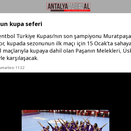
un kupa seferi
entbol Türkiye Kupası’nın son şampiyonu Muratpaşa
r, kupada sezonunun ilk maçı için 15 Ocak’ta sahaya 
l maçlarıyla kupaya dahil olan Paşanın Melekleri, Ü
yle karşılaşacak.
umartesi 11:32