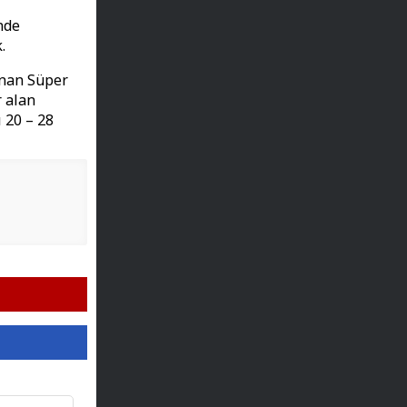
nde
.
anan Süper
r alan
 20 – 28