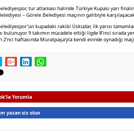
lediyespor, tur atlaması halinde Türkiye Kupası yarı finali
lediyesi – Görele Belediyesi maçının galibiyle karşılaşacak
lediyespor’un kupadaki rakibi Üsküdar, ilk yarısı tamaml
ı bulunuyor. 9 takımın mücadele ettiği ligde 8’inci sırada ye
in 2’nci haftasında Muratpaşa’yla kendi evinde oynadığı maçı
k'la Yorumla
um yazan siz olun