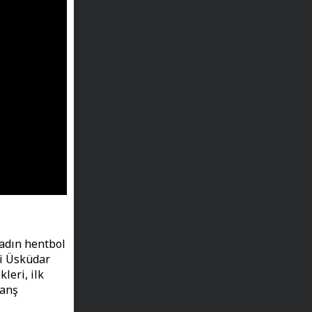
adın hentbol
bi Üsküdar
leri, ilk
vanş