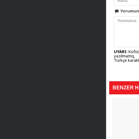
Yorumu
UYARI:
Küfür,
yazılmamış,
Türkçe karakt
BENZER 