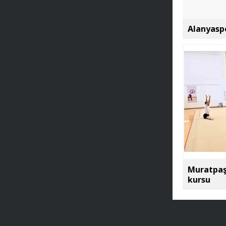
Alanyasp
Muratpaş
kursu