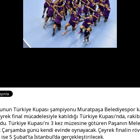
unun Türkiye Kupası şampiyonu Muratpaşa Belediyespor k
eyrek final mücadelesiyle katıldığı Türkiye Kupası’nda, raki
ldu. Türkiye Kupası’nı 3 kez müzesine götüren Paşanın Melek
 Çarşamba günü kendi evinde oynayacak. Çeyrek finalin rö
ise 5 Şubat’ta İstanbul’da gerçekleştirilecek.