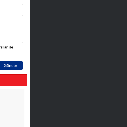
lları ile
Gönder