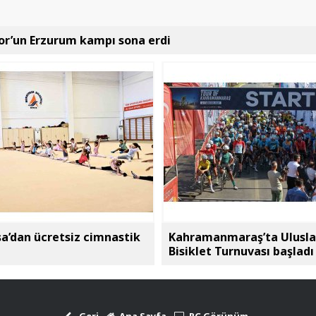
or’un Erzurum kampı sona erdi
a’dan ücretsiz cimnastik
Kahramanmaraş’ta Ulusla
Bisiklet Turnuvası başladı
Geri
Ana Sayfa
PC Görünüm