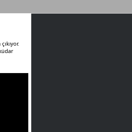
çıkıyor.
sküdar