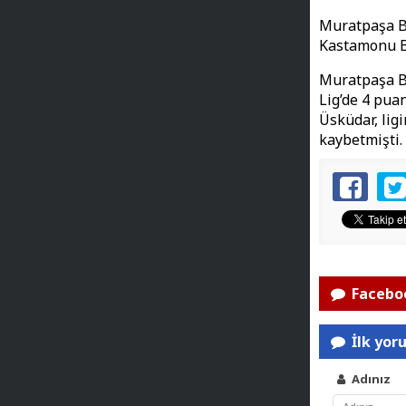
Muratpaşa Be
Kastamonu Be
Muratpaşa Be
Lig’de 4 puan
Üsküdar, lig
kaybetmişti.
Faceboo
İlk yor
Adınız