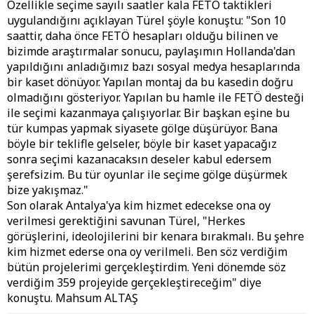
Özellikle seçime sayılı saatler kala FETÖ taktikleri
uygulandığını açıklayan Türel şöyle konuştu: "Son 10
saattir, daha önce FETÖ hesapları olduğu bilinen ve
bizimde araştırmalar sonucu, paylaşımın Hollanda'dan
yapıldığını anladığımız bazı sosyal medya hesaplarında
bir kaset dönüyor. Yapılan montaj da bu kasedin doğru
olmadığını gösteriyor. Yapılan bu hamle ile FETÖ desteği
ile seçimi kazanmaya çalışıyorlar. Bir başkan eşine bu
tür kumpas yapmak siyasete gölge düşürüyor. Bana
böyle bir teklifle gelseler, böyle bir kaset yapacağız
sonra seçimi kazanacaksın deseler kabul edersem
şerefsizim. Bu tür oyunlar ile seçime gölge düşürmek
bize yakışmaz."
Son olarak Antalya'ya kim hizmet edecekse ona oy
verilmesi gerektiğini savunan Türel, "Herkes
görüşlerini, ideolojilerini bir kenara bırakmalı. Bu şehre
kim hizmet ederse ona oy verilmeli. Ben söz verdiğim
bütün projelerimi gerçekleştirdim. Yeni dönemde söz
verdiğim 359 projeyide gerçekleştireceğim" diye
konuştu. Mahsum ALTAŞ