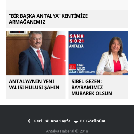
“BİR BAŞKA ANTALYA” KENTİMİZE
ARMAĞANIMIZ
ANTALYA'NIN YENİ
SİBEL GEZEN:
VALİSİ HULUSİ ŞAHİN
BAYRAMIMIZ
MÜBAREK OLSUN
Geri
Ana Sayfa
PC Görünüm
Antalya Haberal © 2018