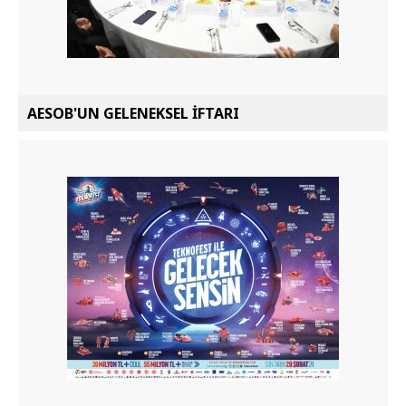
AESOB'UN GELENEKSEL İFTARI