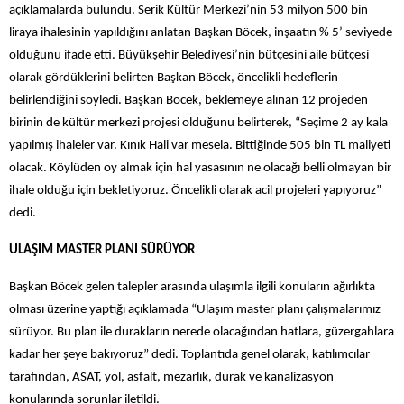
açıklamalarda bulundu. Serik Kültür Merkezi’nin 53 milyon 500 bin
liraya ihalesinin yapıldığını anlatan Başkan Böcek, inşaatın % 5’ seviyede
olduğunu ifade etti. Büyükşehir Belediyesi’nin bütçesini aile bütçesi
olarak gördüklerini belirten Başkan Böcek, öncelikli hedeflerin
belirlendiğini söyledi. Başkan Böcek, beklemeye alınan 12 projeden
birinin de kültür merkezi projesi olduğunu belirterek, “Seçime 2 ay kala
yapılmış ihaleler var. Kınık Hali var mesela. Bittiğinde 505 bin TL maliyeti
olacak. Köylüden oy almak için hal yasasının ne olacağı belli olmayan bir
ihale olduğu için bekletiyoruz. Öncelikli olarak acil projeleri yapıyoruz”
dedi.
ULAŞIM MASTER PLANI SÜRÜYOR
Başkan Böcek gelen talepler arasında ulaşımla ilgili konuların ağırlıkta
olması üzerine yaptığı açıklamada “Ulaşım master planı çalışmalarımız
sürüyor. Bu plan ile durakların nerede olacağından hatlara, güzergahlara
kadar her şeye bakıyoruz” dedi. Toplantıda genel olarak, katılımcılar
tarafından, ASAT, yol, asfalt, mezarlık, durak ve kanalizasyon
konularında sorunlar iletildi.