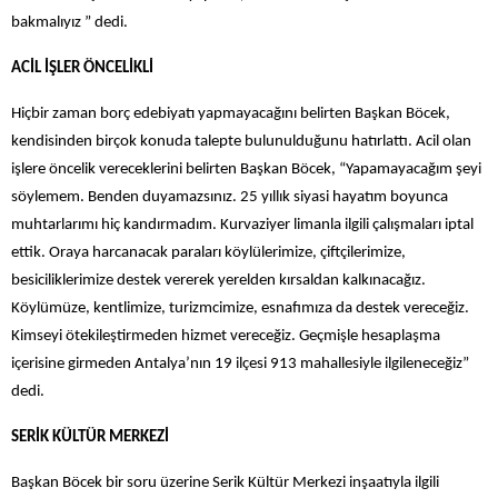
bakmalıyız ” dedi.
ACİL İŞLER ÖNCELİKLİ
Hiçbir zaman borç edebiyatı yapmayacağını belirten Başkan Böcek,
kendisinden birçok konuda talepte bulunulduğunu hatırlattı. Acil olan
işlere öncelik vereceklerini belirten Başkan Böcek, “Yapamayacağım şeyi
söylemem. Benden duyamazsınız. 25 yıllık siyasi hayatım boyunca
muhtarlarımı hiç kandırmadım. Kurvaziyer limanla ilgili çalışmaları iptal
ettik. Oraya harcanacak paraları köylülerimize, çiftçilerimize,
besiciliklerimize destek vererek yerelden kırsaldan kalkınacağız.
Köylümüze, kentlimize, turizmcimize, esnafımıza da destek vereceğiz.
Kimseyi ötekileştirmeden hizmet vereceğiz. Geçmişle hesaplaşma
içerisine girmeden Antalya’nın 19 ilçesi 913 mahallesiyle ilgileneceğiz”
dedi.
SERİK KÜLTÜR MERKEZİ
Başkan Böcek bir soru üzerine Serik Kültür Merkezi inşaatıyla ilgili