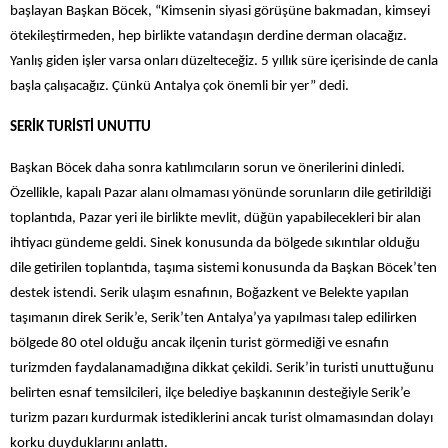
başlayan Başkan Böcek, “Kimsenin siyasi görüşüne bakmadan, kimseyi
ötekileştirmeden, hep birlikte vatandaşın derdine derman olacağız.
Yanlış giden işler varsa onları düzelteceğiz. 5 yıllık süre içerisinde de canla
başla çalışacağız. Çünkü Antalya çok önemli bir yer” dedi.
SERİK TURİSTİ UNUTTU
Başkan Böcek daha sonra katılımcıların sorun ve önerilerini dinledi.
Özellikle, kapalı Pazar alanı olmaması yönünde sorunların dile getirildiği
toplantıda, Pazar yeri ile birlikte mevlit, düğün yapabilecekleri bir alan
ihtiyacı gündeme geldi. Sinek konusunda da bölgede sıkıntılar olduğu
dile getirilen toplantıda, taşıma sistemi konusunda da Başkan Böcek’ten
destek istendi. Serik ulaşım esnafının, Boğazkent ve Belekte yapılan
taşımanın direk Serik’e, Serik’ten Antalya’ya yapılması talep edilirken
bölgede 80 otel olduğu ancak ilçenin turist görmediği ve esnafın
turizmden faydalanamadığına dikkat çekildi. Serik’in turisti unuttuğunu
belirten esnaf temsilcileri, ilçe belediye başkanının desteğiyle Serik’e
turizm pazarı kurdurmak istediklerini ancak turist olmamasından dolayı
korku duyduklarını anlattı.