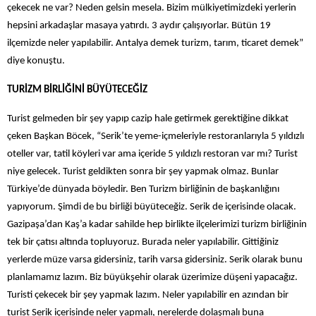
çekecek ne var? Neden gelsin mesela. Bizim mülkiyetimizdeki yerlerin
hepsini arkadaşlar masaya yatırdı. 3 aydır çalışıyorlar. Bütün 19
ilçemizde neler yapılabilir. Antalya demek turizm, tarım, ticaret demek”
diye konuştu.
TURİZM BİRLİĞİNİ BÜYÜTECEĞİZ
Turist gelmeden bir şey yapıp cazip hale getirmek gerektiğine dikkat
çeken Başkan Böcek, “Serik’te yeme-içmeleriyle restoranlarıyla 5 yıldızlı
oteller var, tatil köyleri var ama içeride 5 yıldızlı restoran var mı? Turist
niye gelecek. Turist geldikten sonra bir şey yapmak olmaz. Bunlar
Türkiye’de dünyada böyledir. Ben Turizm birliğinin de başkanlığını
yapıyorum. Şimdi de bu birliği büyüteceğiz. Serik de içerisinde olacak.
Gazipaşa’dan Kaş’a kadar sahilde hep birlikte ilçelerimizi turizm birliğinin
tek bir çatısı altında topluyoruz. Burada neler yapılabilir. Gittiğiniz
yerlerde müze varsa gidersiniz, tarih varsa gidersiniz. Serik olarak bunu
planlamamız lazım. Biz büyükşehir olarak üzerimize düşeni yapacağız.
Turisti çekecek bir şey yapmak lazım. Neler yapılabilir en azından bir
turist Serik içerisinde neler yapmalı, nerelerde dolaşmalı buna