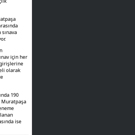
lik
ratpaşa
arasında
n sınava
or.
en
ınav için her
girişlerine
eli olarak
te
ında 190
r. Muratpaşa
deneme
rlanan
asında ise