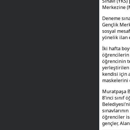
Sınavı (YKS)
Merkezine (M
Deneme sınav
Gençlik Merk
sosyal mesaf
yönelik ilan
İki hafta bo
öğrencilerin
öğrencinin te
yerleştirilen
kendisi için
maskelerini 
Muratpaşa Be
8’inci sınıf
Belediyesi’n
sınavlarını
öğrenciler is
gençler, Alan