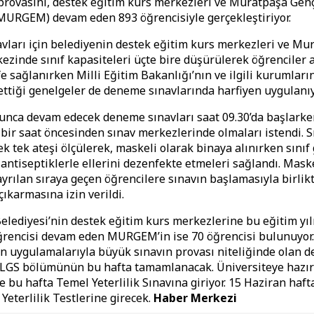
 provasını, destek eğitim kurs merkezleri ve Muratpaşa Genç
URGEM) devam eden 893 öğrencisiyle gerçekleştiriyor.
ları için belediyenin destek eğitim kurs merkezleri ve Mu
ezinde sınıf kapasiteleri üçte bire düşürülerek öğrenciler 
e sağlanırken Milli Eğitim Bakanlığı’nın ve ilgili kurumları
 ettiği genelgeler de deneme sınavlarında harfiyen uygulanıy
yunca devam edecek deneme sınavları saat 09.30’da başlark
 bir saat öncesinden sınav merkezlerinde olmaları istendi. S
k tek ateşi ölçülerek, maskeli olarak binaya alınırken sınıf 
 antiseptiklerle ellerini dezenfekte etmeleri sağlandı. Mask
 ayrılan sıraya geçen öğrencilere sınavın başlamasıyla birlik
çıkarmasına izin verildi.
lediyesi’nin destek eğitim kurs merkezlerine bu eğitim yıl
 öğrencisi devam eden MURGEM’in ise 70 öğrencisi bulunuyo
in uygulamalarıyla büyük sınavın provası niteliğinde olan 
n LGS bölümünün bu hafta tamamlanacak. Üniversiteye hazı
e bu hafta Temel Yeterlilik Sınavına giriyor. 15 Haziran haft
 Yeterlilik Testlerine girecek.
Haber Merkezi