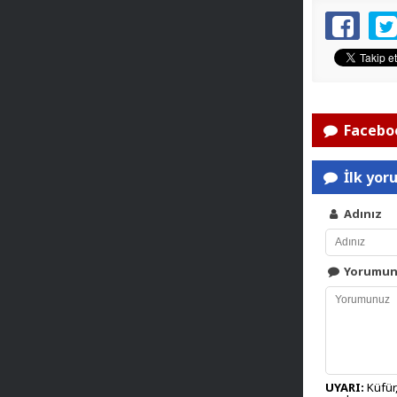
Faceboo
İlk yor
Adınız
Yorumu
UYARI:
Küfür,