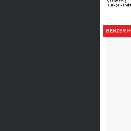
yazılmamış,
Türkçe karakt
BENZER 