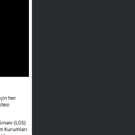
için her
ktesi
Sınavı (LGS)
im Kurumları