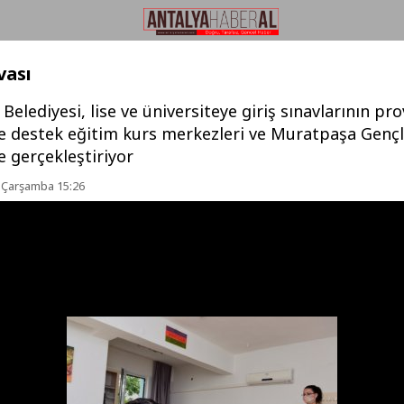
vası
elediyesi, lise ve üniversiteye giriş sınavlarının pro
le destek eğitim kurs merkezleri ve Muratpaşa Gençl
 gerçekleştiriyor
 Çarşamba 15:26