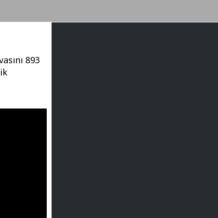
vasını 893
ik