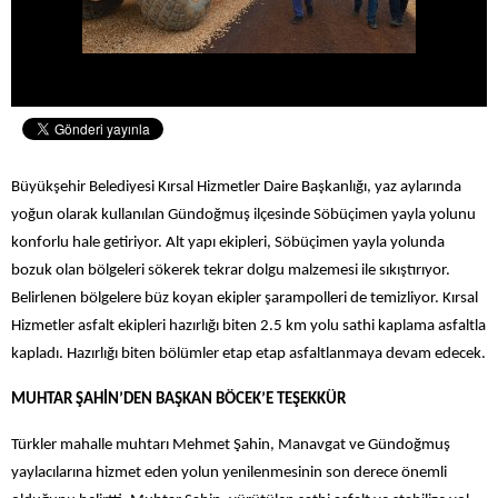
Büyükşehir Belediyesi Kırsal Hizmetler Daire Başkanlığı, yaz aylarında
yoğun olarak kullanılan Gündoğmuş ilçesinde Söbüçimen yayla yolunu
konforlu hale getiriyor. Alt yapı ekipleri, Söbüçimen yayla yolunda
bozuk olan bölgeleri sökerek tekrar dolgu malzemesi ile sıkıştırıyor.
Belirlenen bölgelere büz koyan ekipler şarampolleri de temizliyor. Kırsal
Hizmetler asfalt ekipleri hazırlığı biten 2.5 km yolu sathi kaplama asfaltla
kapladı. Hazırlığı biten bölümler etap etap asfaltlanmaya devam edecek.
MUHTAR ŞAHİN’DEN BAŞKAN BÖCEK’E TEŞEKKÜR
Türkler mahalle muhtarı Mehmet Şahin, Manavgat ve Gündoğmuş
yaylacılarına hizmet eden yolun yenilenmesinin son derece önemli