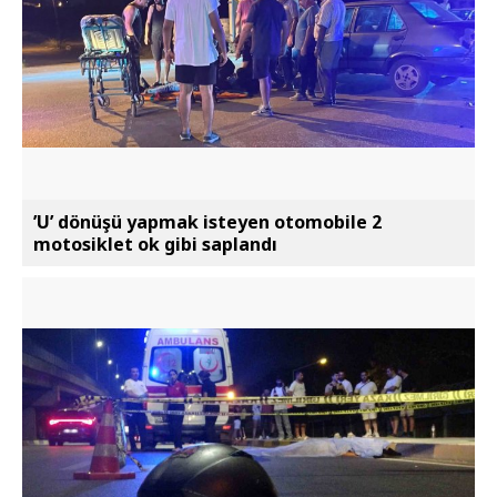
’U’ dönüşü yapmak isteyen otomobile 2
motosiklet ok gibi saplandı