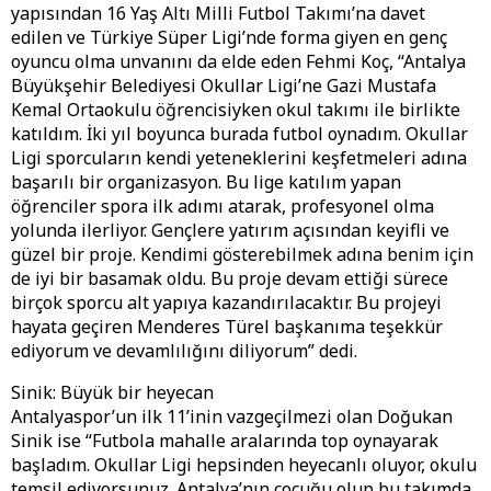
yapısından 16 Yaş Altı Milli Futbol Takımı’na davet
edilen ve Türkiye Süper Ligi’nde forma giyen en genç
oyuncu olma unvanını da elde eden Fehmi Koç, “Antalya
Büyükşehir Belediyesi Okullar Ligi’ne Gazi Mustafa
Kemal Ortaokulu öğrencisiyken okul takımı ile birlikte
katıldım. İki yıl boyunca burada futbol oynadım. Okullar
Ligi sporcuların kendi yeteneklerini keşfetmeleri adına
başarılı bir organizasyon. Bu lige katılım yapan
öğrenciler spora ilk adımı atarak, profesyonel olma
yolunda ilerliyor. Gençlere yatırım açısından keyifli ve
güzel bir proje. Kendimi gösterebilmek adına benim için
de iyi bir basamak oldu. Bu proje devam ettiği sürece
birçok sporcu alt yapıya kazandırılacaktır. Bu projeyi
hayata geçiren Menderes Türel başkanıma teşekkür
ediyorum ve devamlılığını diliyorum” dedi.
Sinik: Büyük bir heyecan
Antalyaspor’un ilk 11’inin vazgeçilmezi olan Doğukan
Sinik ise “Futbola mahalle aralarında top oynayarak
başladım. Okullar Ligi hepsinden heyecanlı oluyor, okulu
temsil ediyorsunuz. Antalya’nın çocuğu olup bu takımda