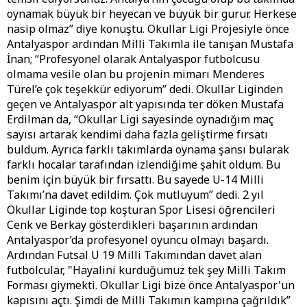
oynamak büyük bir heyecan ve büyük bir gurur. Herkese
nasip olmaz” diye konuştu. Okullar Ligi Projesiyle önce
Antalyaspor ardından Milli Takımla ile tanışan Mustafa
İnan; “Profesyonel olarak Antalyaspor futbolcusu
olmama vesile olan bu projenin mimarı Menderes
Türel’e çok teşekkür ediyorum” dedi. Okullar Liginden
geçen ve Antalyaspor alt yapısında ter döken Mustafa
Erdilman da, “Okullar Ligi sayesinde oynadığım maç
sayısı artarak kendimi daha fazla geliştirme fırsatı
buldum. Ayrıca farklı takımlarda oynama şansı bularak
farklı hocalar tarafından izlendiğime şahit oldum. Bu
benim için büyük bir fırsattı. Bu sayede U-14 Milli
Takımı’na davet edildim. Çok mutluyum” dedi. 2 yıl
Okullar Liginde top koşturan Spor Lisesi öğrencileri
Cenk ve Berkay gösterdikleri başarının ardından
Antalyaspor’da profesyonel oyuncu olmayı başardı.
Ardından Futsal U 19 Milli Takımından davet alan
futbolcular, "Hayalini kurduğumuz tek şey Milli Takım
Forması giymekti. Okullar Ligi bize önce Antalyaspor'un
kapısını açtı. Şimdi de Milli Takımın kampına çağrıldık”