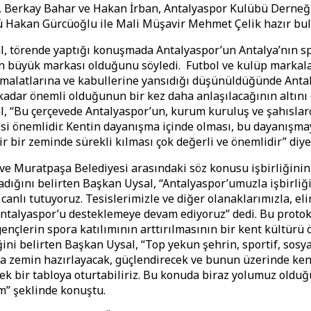
, Berkay Bahar ve Hakan İrban, Antalyaspor Kulübü Derneğ
ü Hakan Gürcüoğlu ile Mali Müşavir Mehmet Çelik hazır bu
, törende yaptığı konuşmada Antalyaspor’un Antalya’nın s
n büyük markası olduğunu söyledi. Futbol ve kulüp markala
imalatlarına ve kabullerine yansıdığı düşünüldüğünde Anta
 kadar önemli olduğunun bir kez daha anlaşılacağının altını
, “Bu çerçevede Antalyaspor’un, kurum kuruluş ve şahıslar
i önemlidir. Kentin dayanışma içinde olması, bu dayanışma
ir bir zeminde sürekli kılması çok değerli ve önemlidir” diy
ve Muratpaşa Belediyesi arasındaki söz konusu işbirliğinin
ladığını belirten Başkan Uysal, “Antalyaspor’umuzla işbirliğ
canlı tutuyoruz. Tesislerimizle ve diğer olanaklarımızla, el
Antalyaspor’u desteklemeye devam ediyoruz” dedi. Bu protok
ençlerin spora katılımının arttırılmasının bir kent kültürü 
ini belirten Başkan Uysal, “Top yekun şehrin, sportif, sosya
 zemin hazırlayacak, güçlendirecek ve bunun üzerinde ken
ek bir tabloya oturtabiliriz. Bu konuda biraz yolumuz oldu
” şeklinde konuştu.