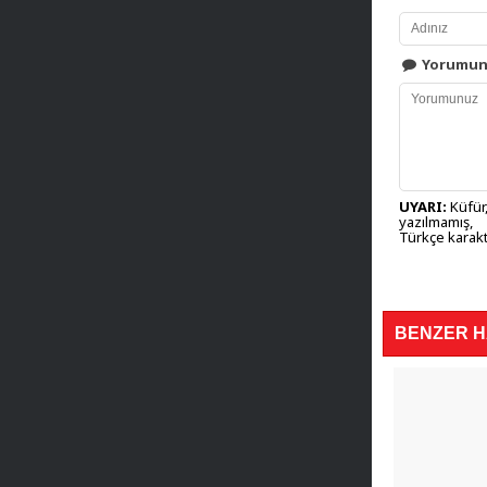
Yorumu
UYARI:
Küfür,
yazılmamış,
Türkçe karakt
BENZER 