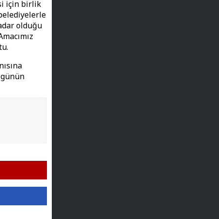
için birlik
belediyelerle
kadar olduğu
 Amacımız
tu.
nısına
a günün