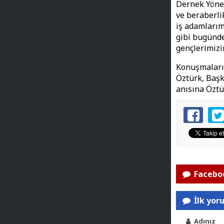
Dernek Yönet
ve beraberli
iş adamlarım
gibi bugünd
gençlerimizi
Konuşmaların
Öztürk, Başk
anısına Öztü
Faceboo
İlk yor
Adınız