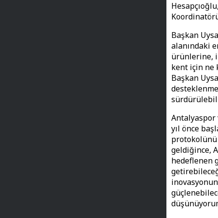
Hesapçıoğlu
Koordinatör
Başkan Uysal
alanındaki e
ürünlerine, 
kent için ne
Başkan Uysal
desteklenmes
sürdürülebil
Antalyaspor 
yıl önce baş
protokolünü 
geldiğince, 
hedeflenen g
getirebileceğ
inovasyonuna
güçlenebilec
düşünüyorum