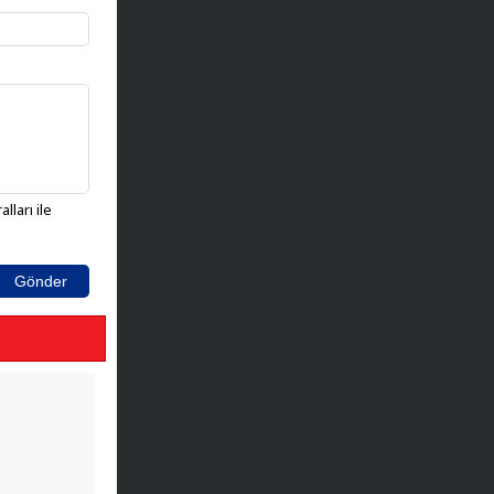
lları ile
Gönder