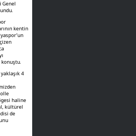
i Genel
lundu.
por
rının kentin
lyaspor’un
 çizen
ca
yı
e konuştu.
 yaklaşık 4
i
imizden
olle
ögesi haline
l, kültürel
disi de
ğunu