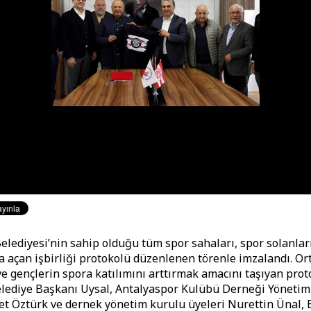
lediyesi’nin sahip olduğu tüm spor sahaları, spor solanlar
a açan işbirliği protokolü düzenlenen törenle imzalandı. Or
ve gençlerin spora katılımını arttırmak amacını taşıyan pro
lediye Başkanı Uysal, Antalyaspor Kulübü Derneği Yönetim
et Öztürk ve dernek yönetim kurulu üyeleri Nurettin Ünal,