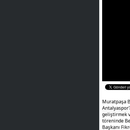
Muratpaşa Be
Antalyaspor’
geliştirmek 
töreninde Be
Başkanı Fikr