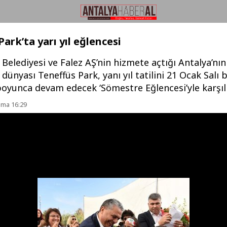
ark’ta yarı yıl eğlencesi
elediyesi ve Falez AŞ’nin hizmete açtığı Antalya’nın
dünyası Teneffüs Park, yanı yıl tatilini 21 Ocak Salı 
oyunca devam edecek ‘Sömestre Eğlencesi’yle karşılı
uma 16:29