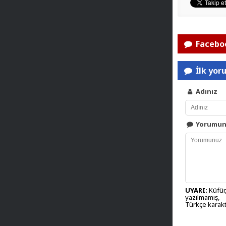
Faceboo
İlk yor
Adınız
Yorumu
UYARI:
Küfür,
yazılmamış,
Türkçe karakt