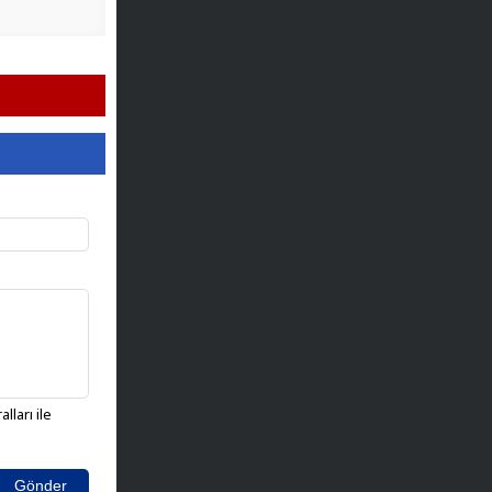
lları ile
Gönder