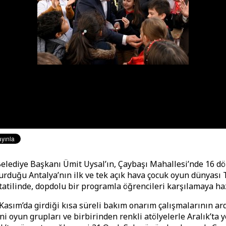
lediye Başkanı Ümit Uysal’ın, Çaybaşı Mahallesi’nde 16 d
urduğu Antalya’nın ilk ve tek açık hava çocuk oyun dünyası 
l tatilinde, dopdolu bir programla öğrencileri karşılamaya ha
 Kasım’da girdiği kısa süreli bakım onarım çalışmalarının a
ni oyun grupları ve birbirinden renkli atölyelerle Aralık’ta