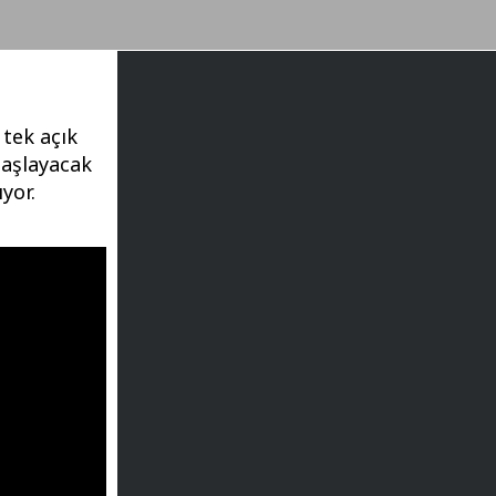
 tek açık
başlayacak
yor.