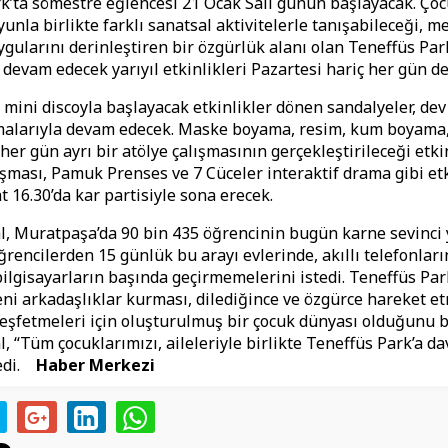
k’ta sömestre eğlencesi 21 Ocak Salı günün başlayacak. Çoc
unla birlikte farklı sanatsal aktivitelerle tanışabileceği, m
gularını derinleştiren bir özgürlük alanı olan Teneffüs Park
 devam edecek yarıyıl etkinlikleri Pazartesi hariç her gün 
a mini discoyla başlayacak etkinlikler dönen sandalyeler, dev
alarıyla devam edecek. Maske boyama, resim, kum boyama, 
er gün ayrı bir atölye çalışmasının gerçekleştirileceği etki
ışması, Pamuk Prenses ve 7 Cüceler interaktif drama gibi etk
 16.30’da kar partisiyle sona erecek.
, Muratpaşa’da 90 bin 435 öğrencinin bugün karne sevinci 
ğrencilerden 15 günlük bu arayı evlerinde, akıllı telefonları
 bilgisayarların başında geçirmemelerini istedi. Teneffüs Par
eni arkadaşlıklar kurması, dilediğince ve özgürce hareket et
keşfetmeleri için oluşturulmuş bir çocuk dünyası olduğunu b
, “Tüm çocuklarımızı, aileleriyle birlikte Teneffüs Park’a da
dedi.
Haber Merkezi