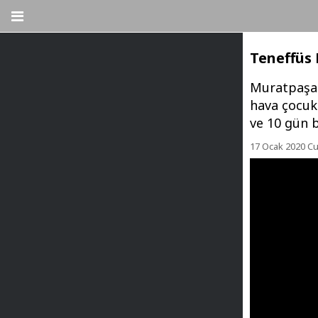
Teneffüs P
Muratpaşa B
hava çocuk 
ve 10 gün b
17 Ocak 2020 C