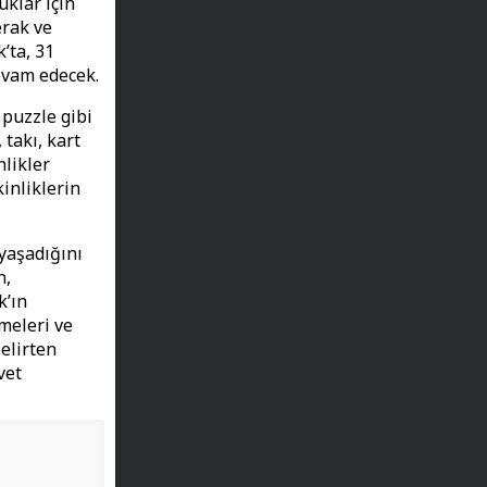
uklar için
erak ve
’ta, 31
devam edecek.
 puzzle gibi
takı, kart
nlikler
inliklerin
yaşadığını
n,
k’ın
meleri ve
elirten
vet