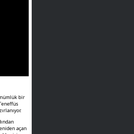
önümlük bir
Teneffüs
zırlanıyor.
rdından
 yeniden açan