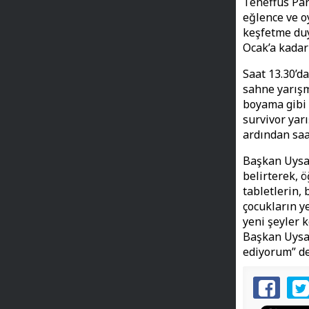
Teneffüs Par
eğlence ve oy
keşfetme duy
Ocak’a kadar
Saat 13.30’d
sahne yarışm
boyama gibi h
survivor yar
ardından saat
Başkan Uysal
belirterek, ö
tabletlerin,
çocukların y
yeni şeyler 
Başkan Uysal
ediyorum” 