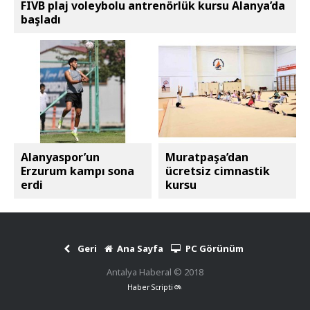
FIVB plaj voleybolu antrenörlük kursu Alanya’da
başladı
Alanyaspor’un
Muratpaşa’dan
Erzurum kampı sona
ücretsiz cimnastik
erdi
kursu
Geri
Ana Sayfa
PC Görünüm
Antalya Haberal © 2018
Haber Scripti