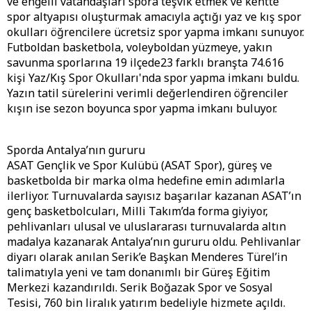
ve engelli vatandaşları spora teşvik etmek ve kentte
spor altyapısı oluşturmak amacıyla açtığı yaz ve kış spor
okulları öğrencilere ücretsiz spor yapma imkanı sunuyor.
Futboldan basketbola, voleyboldan yüzmeye, yakın
savunma sporlarına 19 ilçede23 farklı branşta 74.616
kişi Yaz/Kış Spor Okulları'nda spor yapma imkanı buldu.
Yazın tatil sürelerini verimli değerlendiren öğrenciler
kışın ise sezon boyunca spor yapma imkanı buluyor.
Sporda Antalya’nın gururu
ASAT Gençlik ve Spor Kulübü (ASAT Spor), güreş ve
basketbolda bir marka olma hedefine emin adımlarla
ilerliyor. Turnuvalarda sayısız başarılar kazanan ASAT’ın
genç basketbolcuları, Milli Takım’da forma giyiyor,
pehlivanları ulusal ve uluslararası turnuvalarda altın
madalya kazanarak Antalya’nın gururu oldu. Pehlivanlar
diyarı olarak anılan Serik’e Başkan Menderes Türel’in
talimatıyla yeni ve tam donanımlı bir Güreş Eğitim
Merkezi kazandırıldı. Serik Boğazak Spor ve Sosyal
Tesisi, 760 bin liralık yatırım bedeliyle hizmete açıldı.