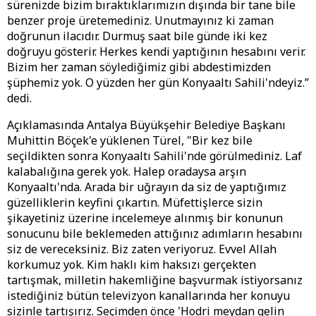
sürenizde bizim bıraktıklarımızın dışında bir tane bile
benzer proje üretemediniz. Unutmayınız ki zaman
doğrunun ilacıdır. Durmuş saat bile günde iki kez
doğruyu gösterir. Herkes kendi yaptığının hesabını verir.
Bizim her zaman söylediğimiz gibi abdestimizden
şüphemiz yok. O yüzden her gün Konyaaltı Sahili'ndeyiz.”
dedi.
Açıklamasında Antalya Büyükşehir Belediye Başkanı
Muhittin Böçek'e yüklenen Türel, "Bir kez bile
seçildikten sonra Konyaaltı Sahili'nde görülmediniz. Laf
kalabalığına gerek yok. Halep oradaysa arşın
Konyaaltı'nda. Arada bir uğrayın da siz de yaptığımız
güzelliklerin keyfini çıkartın. Müfettişlerce sizin
şikayetiniz üzerine incelemeye alınmış bir konunun
sonucunu bile beklemeden attığınız adımların hesabını
siz de vereceksiniz. Biz zaten veriyoruz. Evvel Allah
korkumuz yok. Kim haklı kim haksızı gerçekten
tartışmak, milletin hakemliğine başvurmak istiyorsanız
istediğiniz bütün televizyon kanallarında her konuyu
sizinle tartışırız. Seçimden önce 'Hodri meydan gelin