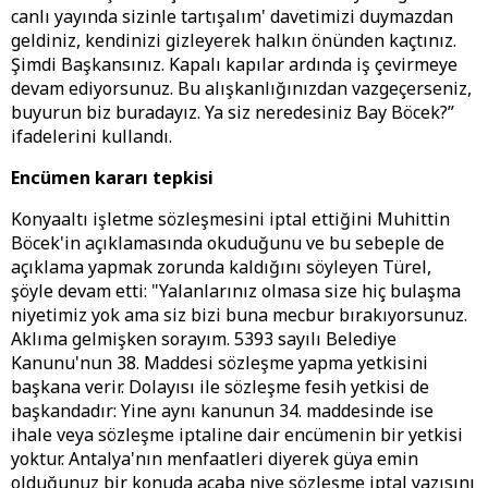
canlı yayında sizinle tartışalım' davetimizi duymazdan
geldiniz, kendinizi gizleyerek halkın önünden kaçtınız.
Şimdi Başkansınız. Kapalı kapılar ardında iş çevirmeye
devam ediyorsunuz. Bu alışkanlığınızdan vazgeçerseniz,
buyurun biz buradayız. Ya siz neredesiniz Bay Böcek?”
ifadelerini kullandı.
Encümen kararı tepkisi
Konyaaltı işletme sözleşmesini iptal ettiğini Muhittin
Böcek'in açıklamasında okuduğunu ve bu sebeple de
açıklama yapmak zorunda kaldığını söyleyen Türel,
şöyle devam etti: "Yalanlarınız olmasa size hiç bulaşma
niyetimiz yok ama siz bizi buna mecbur bırakıyorsunuz.
Aklıma gelmişken sorayım. 5393 sayılı Belediye
Kanunu'nun 38. Maddesi sözleşme yapma yetkisini
başkana verir. Dolayısı ile sözleşme fesih yetkisi de
başkandadır: Yine aynı kanunun 34. maddesinde ise
ihale veya sözleşme iptaline dair encümenin bir yetkisi
yoktur. Antalya'nın menfaatleri diyerek güya emin
olduğunuz bir konuda acaba niye sözleşme iptal yazısını