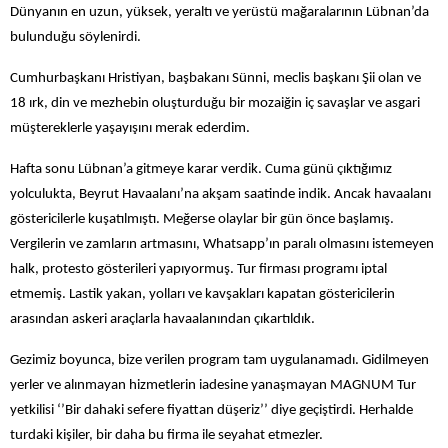
Dünyanın en uzun, yüksek, yeraltı ve yerüstü mağaralarının Lübnan’da
bulunduğu söylenirdi.
Cumhurbaşkanı Hristiyan, başbakanı Sünni, meclis başkanı Şii olan ve
18 ırk, din ve mezhebin oluşturduğu bir mozaiğin iç savaşlar ve asgari
müştereklerle yaşayışını merak ederdim.
Hafta sonu Lübnan’a gitmeye karar verdik. Cuma günü çıktığımız
yolculukta, Beyrut Havaalanı’na akşam saatinde indik. Ancak havaalanı
göstericilerle kuşatılmıştı. Meğerse olaylar bir gün önce başlamış.
Vergilerin ve zamların artmasını, Whatsapp’ın paralı olmasını istemeyen
halk, protesto gösterileri yapıyormuş. Tur firması programı iptal
etmemiş. Lastik yakan, yolları ve kavşakları kapatan göstericilerin
arasından askeri araçlarla havaalanından çıkartıldık.
Gezimiz boyunca, bize verilen program tam uygulanamadı. Gidilmeyen
yerler ve alınmayan hizmetlerin iadesine yanaşmayan MAGNUM Tur
yetkilisi ‘’Bir dahaki sefere fiyattan düşeriz’’ diye geçiştirdi. Herhalde
turdaki kişiler, bir daha bu firma ile seyahat etmezler.