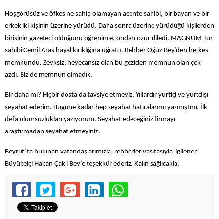
Hoşgörüsüz ve öfkesine sahip olamayan acente sahibi, bir bayan ve bir
erkek iki kişinin üzerine yürüdü. Daha sonra üzerine yürüdüğü kişilerden
birisinin gazeteci olduğunu öğrenince, ondan özür diledi. MAGNUM Tur
sahibi Cemil Aras hayal kırıklığına uğrattı. Rehber Oğuz Bey’den herkes
memnundu. Zevksiz, heyecansız olan bu geziden memnun olan çok
azdı. Biz de memnun olmadık.
Bir daha mı? Hiçbir dosta da tavsiye etmeyiz. Yıllardır yurtiçi ve yurtdışı
seyahat ederim. Bugüne kadar hep seyahat hatıralarımı yazmıştım. İlk
defa olumsuzlukları yazıyorum. Seyahat edeceğiniz firmayı
araştırmadan seyahat etmeyiniz.
Beyrut’ta bulunan vatandaşlarımızla, rehberler vasıtasıyla ilgilenen,
Büyükelçi Hakan Çakıl Bey’e teşekkür ederiz. Kalın sağlıcakla.