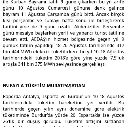
ile Kurban Bayramı tatili 9 güne çıkarken bu yıl arife
günü 10 Ağustos Cumartesi gününe denk gelince
bayram 11 Ağustos Çarşamba günü bitti. Ancak birçok
kişi perşembe ve cumayı hafta sonu ile birleştirerek
tatilini yine de 9 güne uzattı. Akdenizliler Perşembe
günü mesaiye başlarken yerli ve yabancı turist tatiline
devam etti. AEDAŞ’ın hizmet bölgesinde geçen yıl 9
günlük tatilin yapıldığı 18-26 Ağustos tarihlerinde 317
bin 444 MWh elektrik tüketilirken bu yıl 10-18 Ağustos
tarihlerindeki tüketim 2018’e göre yine yüzde 7,5’luk
artışla 341 bin 375 MWh seviyesinde gerçekleşti.
EN FAZLA TÜKETİM MURATPAŞA’DAN
Raporda Antalya, Isparta ve Burdur'un 10-18 Ağustos
tarihlerindeki tüketim hareketine yer verildi. Bu
tarihlerde geçen yılın aynı dönemine göre elektrik
tüketiminde Burdur’da yüzde 20, Isparta’da ise yüzde
26’lik bir düşüş görüldü. Tüketim artışını sırtlanan