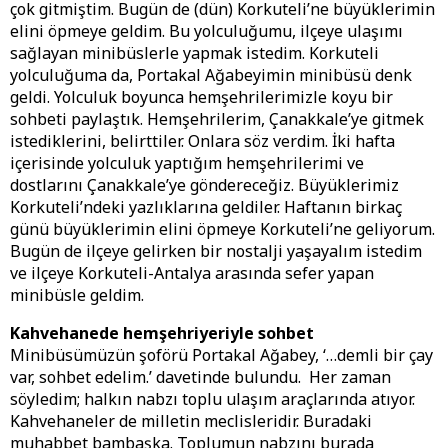
çok gitmiştim. Bugün de (dün) Korkuteli’ne büyüklerimin
elini öpmeye geldim. Bu yolculuğumu, ilçeye ulaşımı
sağlayan minibüslerle yapmak istedim. Korkuteli
yolculuğuma da, Portakal Ağabeyimin minibüsü denk
geldi. Yolculuk boyunca hemşehrilerimizle koyu bir
sohbeti paylaştık. Hemşehrilerim, Çanakkale’ye gitmek
istediklerini, belirttiler. Onlara söz verdim. İki hafta
içerisinde yolculuk yaptığım hemşehrilerimi ve
dostlarını Çanakkale’ye göndereceğiz. Büyüklerimiz
Korkuteli’ndeki yazlıklarına geldiler. Haftanın birkaç
günü büyüklerimin elini öpmeye Korkuteli’ne geliyorum.
Bugün de ilçeye gelirken bir nostalji yaşayalım istedim
ve ilçeye Korkuteli-Antalya arasında sefer yapan
minibüsle geldim.
Kahvehanede hemşehriyeriyle sohbet
Minibüsümüzün şoförü Portakal Ağabey, ‘…demli bir çay
var, sohbet edelim.’ davetinde bulundu. Her zaman
söyledim; halkın nabzı toplu ulaşım araçlarında atıyor.
Kahvehaneler de milletin meclisleridir. Buradaki
muhabbet bambaşka. Toplumun nabzını burada