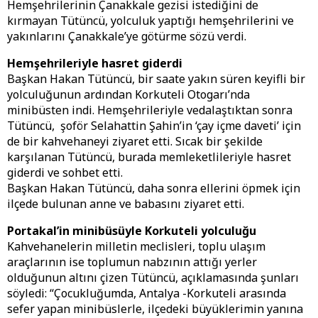
Hemşehrilerinin Çanakkale gezisi istediğini de
kırmayan Tütüncü, yolculuk yaptığı hemşehrilerini ve
yakınlarını Çanakkale’ye götürme sözü verdi.
Hemşehrileriyle hasret giderdi
Başkan Hakan Tütüncü, bir saate yakın süren keyifli bir
yolculuğunun ardından Korkuteli Otogarı’nda
minibüsten indi. Hemşehrileriyle vedalaştıktan sonra
Tütüncü, şoför Selahattin Şahin’in ‘çay içme daveti’ için
de bir kahvehaneyi ziyaret etti. Sıcak bir şekilde
karşılanan Tütüncü, burada memleketlileriyle hasret
giderdi ve sohbet etti.
Başkan Hakan Tütüncü, daha sonra ellerini öpmek için
ilçede bulunan anne ve babasını ziyaret etti.
Portakal’in minibüsüyle Korkuteli yolculuğu
Kahvehanelerin milletin meclisleri, toplu ulaşım
araçlarının ise toplumun nabzının attığı yerler
olduğunun altını çizen Tütüncü, açıklamasında şunları
söyledi: “Çocukluğumda, Antalya -Korkuteli arasında
sefer yapan minibüslerle, ilçedeki büyüklerimin yanına