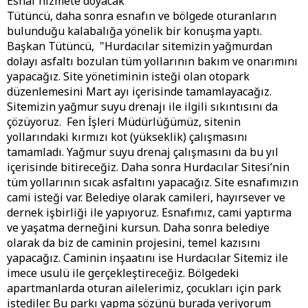
Esnaf hizmete doyacak
Tütüncü, daha sonra esnafın ve bölgede oturanların
bulunduğu kalabalığa yönelik bir konuşma yaptı.
Başkan Tütüncü, "Hurdacılar sitemizin yağmurdan
dolayı asfaltı bozulan tüm yollarının bakım ve onarımını
yapacağız. Site yönetiminin isteği olan otopark
düzenlemesini Mart ayı içerisinde tamamlayacağız.
Sitemizin yağmur suyu drenajı ile ilgili sıkıntısını da
çözüyoruz. Fen İşleri Müdürlüğümüz, sitenin
yollarındaki kırmızı kot (yükseklik) çalışmasını
tamamladı. Yağmur suyu drenaj çalışmasını da bu yıl
içerisinde bitireceğiz. Daha sonra Hurdacılar Sitesi’nin
tüm yollarının sıcak asfaltını yapacağız. Site esnafımızın
cami isteği var. Belediye olarak camileri, hayırsever ve
dernek işbirliği ile yapıyoruz. Esnafımız, cami yaptırma
ve yaşatma derneğini kursun. Daha sonra belediye
olarak da biz de caminin projesini, temel kazısını
yapacağız. Caminin inşaatını ise Hurdacılar Sitemiz ile
imece usulü ile gerçekleştireceğiz. Bölgedeki
apartmanlarda oturan ailelerimiz, çocukları için park
istediler. Bu parkı yapma sözünü burada veriyorum