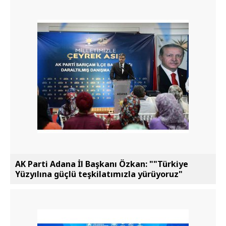
AK Parti Adana İl Başkanı Özkan: ""Türkiye
Yüzyılına güçlü teşkilatımızla yürüyoruz"