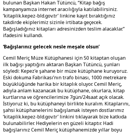
bulunan Başkan Hakan Tütüncü, “Kitap bağış
kampanyamıza internet aracılığıyla katılabilirsiniz.
‘kitaplik.kepez-bld.gov.tr’ linkine kayıt bıraktığınız
takdirde ekiplerimiz sizinle irtibata geçecek.
Bağışladığınız kitapları adresinizden teslim alacaklar.”
ifadesini kullandı.
‘Bağışlarınız gelecek nesle meşale olsun’
Cemil Meriç Müze Kütüphanesi için 50 kitaptan oluşan
ilk bağışı yaptığını aktaran Başkan Tütüncü, şunları
söyledi: Kepez'e şahane bir müze kütüphane kuruyoruz.
Eski dokuma Fabrikası’nın trafo binası, 1000 metrekare
büyüklüğünde harika bir kitaplık oluyor. Cemil Meriç,
adıyla anlam kazanacak bu kütüphane, okurlara, kitap
kurtlarına ve öğrencilerimize 7gün/24saat açık olacak.
İstiyoruz ki, bu kütüphaneyi birlikte kuralım. Kitaplarını,
şahsi kütüphanelerini bağışlamak isteyen dostlarımız
‘kitaplik.kepez-bld.gov.tr’ linkini tıklayarak bize katkıda
bulunabilirler. Hediyelerin en güzeli kitaptır. Hadi
bağışlarınız Cemil Meriç kütüphanemizde yıllar boyu