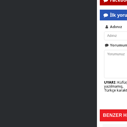
Faceboo
İlk yor
Adınız
Yorumu
UYARI:
Küfür,
yazılmamış,
Türkçe karakt
BENZER 