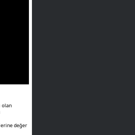
i olan
i
lerine değer