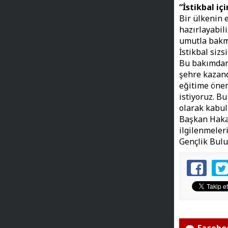
“İstikbal i
Bir ülkenin e
hazırlayabili
umutla bakma
İstikbal sizs
Bu bakımdan 
şehre kazand
eğitime önem
istiyoruz. B
olarak kabul
Başkan Hakan
ilgilenmeleri
Gençlik Bulu