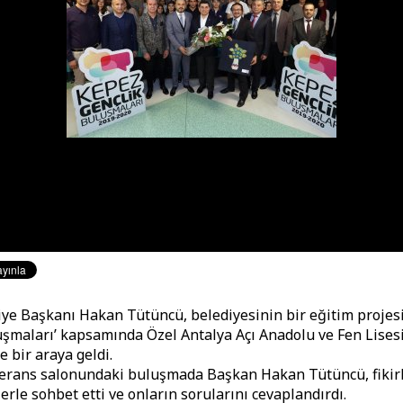
ye Başkanı Hakan Tütüncü, belediyesinin bir eğitim projes
uşmaları’ kapsamında Özel Antalya Açı Anadolu ve Fen Lises
e bir araya geldi.
erans salonundaki buluşmada Başkan Hakan Tütüncü, fikir
erle sohbet etti ve onların sorularını cevaplandırdı.