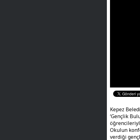
Kepez Beledi
‘Gençlik Bul
öğrencileriyl
Okulun konf
verdiği gençl