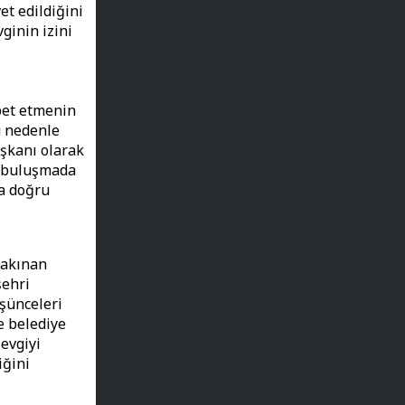
et edildiğini
ginin izini
bet etmenin
u nedenle
aşkanı olarak
u buluşmada
ra doğru
yakınan
şehri
üşünceleri
e belediye
evgiyi
iğini