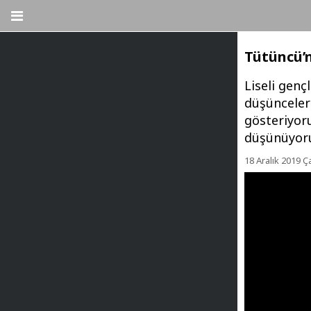
Tütüncü’n
Liseli gen
düşünceler
gösteriyor
düşünüyoru
18 Aralık 2019 