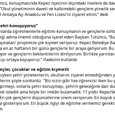
cü, konuşmasında Kepez ilçesinin dışındaki liselere de dav
,”Okul yönetiminin daveti ve kalbimdeki gençlere yönelik sev
 Antalya Açı Anadolu ve Fen Lisesi’ni ziyaret ettim.” dedi.
şehri konuşuyoruz”
nlarda öğretmenlerle eğitimi konuşmanın ve gençlerle soh
eği adına önemli olduğuna işaret eden Başkan Tütüncü, “B
uşmaları’ projemize çok kıymet veriyoruz. Kepez Belediye B
a en az haftanın bir günü gençlerle bir araya geliyorum. B
yor ve gençlerin beklentilerini dinliyorum. Birlikte yarınla
ışı ortaya koyuyoruz.” ifadesini kullandı.
nçler, çocuklar ve eğitim kıymetli
siyken şehri yönetenlerin, okullarını ziyaret etmediğinden 
erini şöyle sürdürdü: “Biz sizin gibi lise öğrencisi iken bu 
görmeyi, onlarla şehri konuşmayı, şehrin geleceğine dair d
ok istedik ama böyle bir imkân bulamadık. 11 yıldır Kepez’d
En çok gençlerin düşüncelerine önem veriyorum. En büyük s
a gösteriyorum. En büyük ilgiyi de eğitime vermemiz gerekt
m.