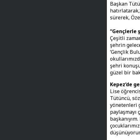
Başkan Tütün
hatırlatarak
sürerek, Özel
“Gençlerle 
Çeşitli zama
şehrin gelec
‘Gençlik Bul
okullarımızd
şehri konuşu
güzel bir bak
Kepez’de ge
Lise öğrenci
Tütüncü, sözl
yönetenleri 
paylaşmayı ç
başkanıyım. 
çocuklarımız
düşünüyoru