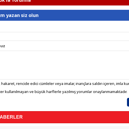
k'la Yorumla
um yazan siz olun
nuz
 hakaret, rencide edici cümleler veya imalar, inançlara saldırı içeren, imla kura
er kullanılmayan ve büyük harflerle yazılmış yorumlar onaylanmamaktadır.
HABERLER