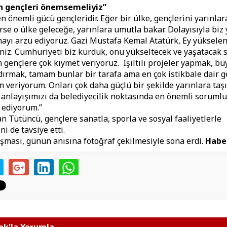
çin gençleri önemsemeliyiz”
n önemli gücü gençleridir. Eğer bir ülke, gençlerini yarınlara
rse o ülke geleceğe, yarınlara umutla bakar. Dolayısıyla biz 
yı arzu ediyoruz. Gazi Mustafa Kemal Atatürk, Ey yükselen 
iniz. Cumhuriyeti biz kurduk, onu yükseltecek ve yaşatacak si
gençlere çok kıymet veriyoruz. Işıltılı projeler yapmak, bü
ırmak, tamam bunlar bir tarafa ama en çok istikbale dair g
 veriyorum. Onları çok daha güçlü bir şekilde yarınlara ta
u anlayışımızı da belediyecilik noktasında en önemli sorum
 ediyorum.”
 Tütüncü, gençlere sanatla, sporla ve sosyal faaliyetlerle
ni de tavsiye etti.
şması, günün anısına fotoğraf çekilmesiyle sona erdi.
Habe