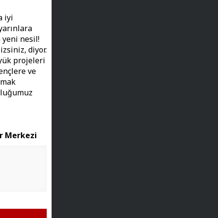
 iyi
yarınlara
yeni nesil!
zsiniz, diyor.
yük projeleri
ençlere ve
şımak
luluğumuz
r Merkezi