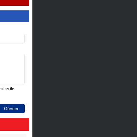
lları ile
Gönder