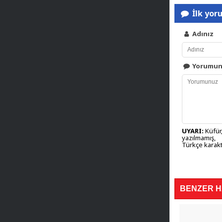
İlk yor
Adınız
Yorumu
UYARI:
Küfür,
yazılmamış,
Türkçe karakt
BENZER 