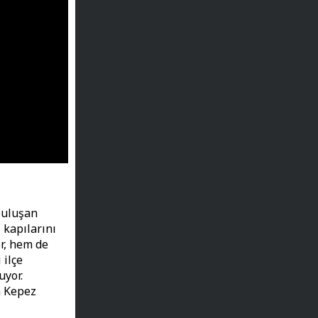
 buluşan
 kapılarını
r, hem de
 ilçe
uyor.
n Kepez
,