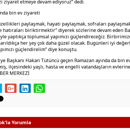
i ziyaret etmeye devam ediyoruz” dedi.
da bin ev ziyareti
ellikleri paylaşmak, hayatı paylaşmak, sofraları paylaşmak,
 hatıraları biriktirmektir” diyerek sözlerine devam eden B
yle yaptıkça toplumsal yapımızı güçlendireceğiz. Birbirimi
sarıldıkça her şey çok daha güzel olacak. Bugünleri iyi değe
pımızı güçlendirelim” diye konuştu.
ye Başkanı Hakan Tütüncü geçen Ramazan ayında da bin ev 
iş, ilçesindeki yaşlı, hasta ve engelli vatandaşların evleri
ABER MERKEZİ
k'la Yorumla