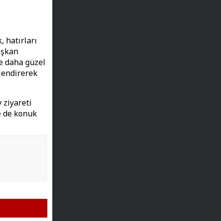
 hatırları
aşkan
ze daha güzel
rlendirerek
ziyareti
ne de konuk