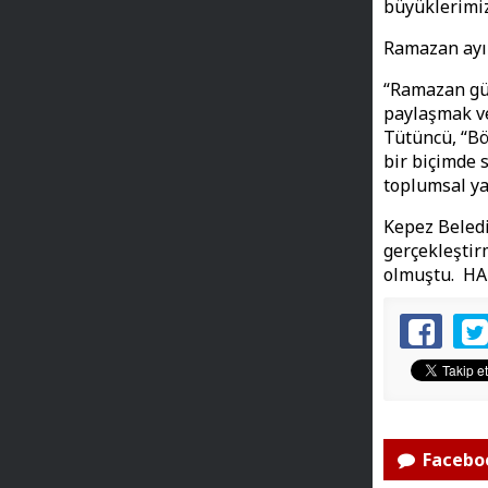
büyüklerimiz
Ramazan ayın
“Ramazan güz
paylaşmak ve
Tütüncü, “Bö
bir biçimde 
toplumsal ya
Kepez Beledi
gerçekleştirm
olmuştu. H
Faceboo