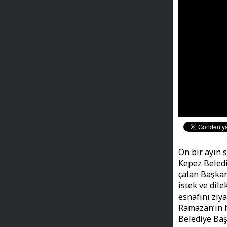
On bir ayın 
Kepez Beledi
çalan Başka
istek ve dile
esnafını ziy
Ramazan’ın h
Belediye Ba