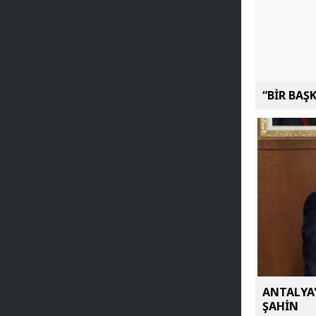
“BİR BAŞ
ANTALYA'
ŞAHİN