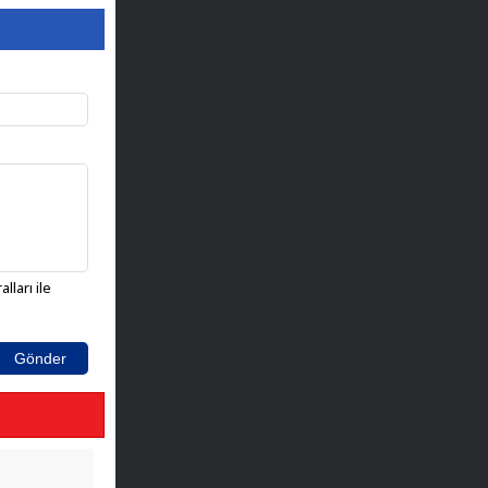
lları ile
Gönder