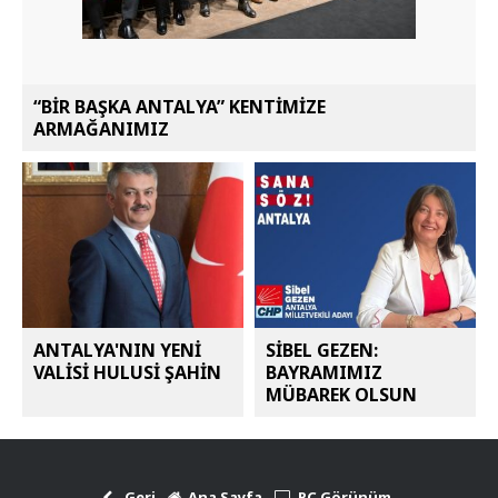
“BİR BAŞKA ANTALYA” KENTİMİZE
ARMAĞANIMIZ
ANTALYA'NIN YENİ
SİBEL GEZEN:
VALİSİ HULUSİ ŞAHİN
BAYRAMIMIZ
MÜBAREK OLSUN
Geri
Ana Sayfa
PC Görünüm