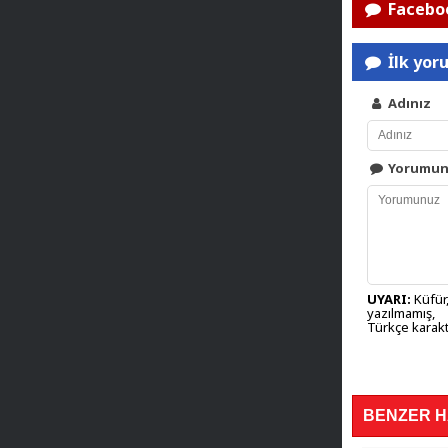
Faceboo
İlk yor
Adınız
Yorumu
UYARI:
Küfür,
yazılmamış,
Türkçe karakt
BENZER 