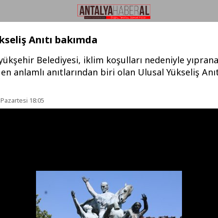
kseliş Anıtı bakımda
ükşehir Belediyesi, iklim koşulları nedeniyle yıpran
 en anlamlı anıtlarından biri olan Ulusal Yükseliş Anı
 Pazartesi 18:05