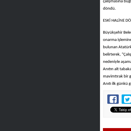
çalışmasına bugü
döndü.
ESKİ HALİNE D
Büyükşehir Beled
onarma işlemine
bulunan Atatürk 
belirterek, “Çal
nedeniyle aşama
Anıtın alt taba
mavimtırak bir g
Anıtı ilk günkü