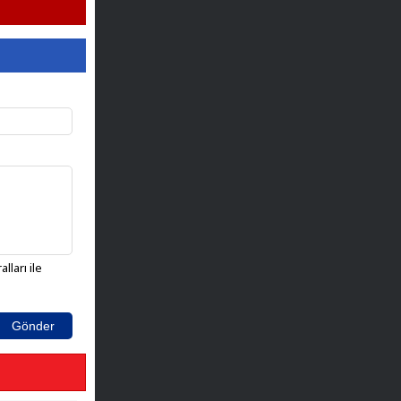
lları ile
Gönder