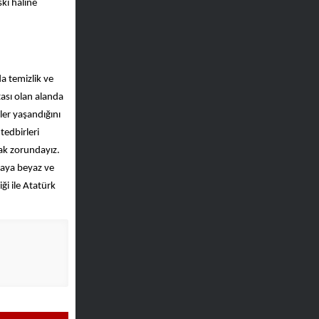
ski haline
a temizlik ve
ası olan alanda
ler yaşandığını
tedbirleri
ak zorundayız.
taya beyaz ve
ği ile Atatürk