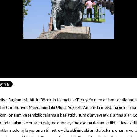
iye Başkanı Muhittin Böcek’in talimatı ile Türkiye’nin en anlamlı anıtlarınd
lan Cumhuriyet Meydanındaki Ulusal Yükseliş Anıtı’nda meydana gelen yıp
kım, onarım ve temizlik çalışması başlatıldı. Tüm dünyayı etkisi altına alan 
amında bakım ve onarım çalışmalarına aşama aşama devam edildi. Hava kirlili
artları nedeniyle yıpranan 6 metre yüksekliğindeki anıtta bakım, onarım ve t