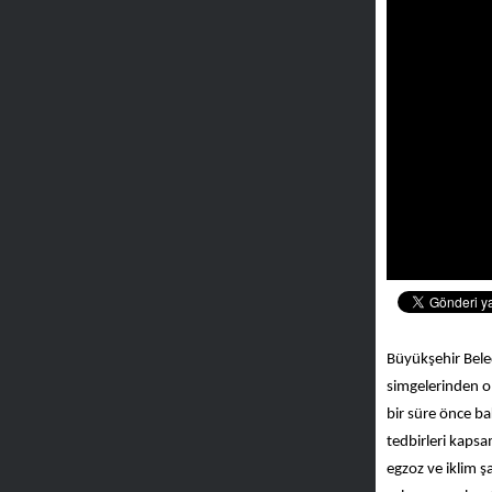
Büyükşehir Beled
simgelerinden o
bir süre önce ba
tedbirleri kaps
egzoz ve iklim ş