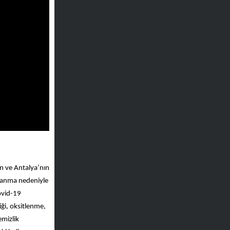
an ve Antalya’nın
ranma nedeniyle
Covid-19
ği, oksitlenme,
emizlik