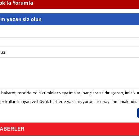
k'la Yorumla
um yazan siz olun
nuz
 hakaret, rencide edici cümleler veya imalar, inançlara saldırı içeren, imla kura
er kullanılmayan ve büyük harflerle yazılmış yorumlar onaylanmamaktadır.
HABERLER