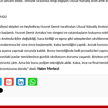
n devam edildi. Temizlik sırasında rengi değişen Ulusal Yükseliş Anıtı artık e
ÖNDÜ
iyesi ekipleri ve Heykeltıraş Nusret Demir tarafından Ulusal Yükseliş Anıtınd
 başlandı. Nusret Demir Antalya’nın simgesi ve vatandaşların buluşma nokt
Anıtında iklim değişikliği, hava kirliliği ve egzoz gibi sebeplerden oksitlenme
ışmalarımıza bir süre önce başlamıştık. Kaba temizliğini yaptık. Ancak korona 
 aşama yapmak zorunda kaldık. Bronz temizliğinde belli prosedürleri yapm
kasındaki paslar temizlenince günlük oksitasyon durumu yaşandı. Böylece or
örüntü çıktı. Ama biz bunu polijen tekniğiyle aldık. Kaba, ince ve final temizli
 görüntüsüne döndü” dedi.
Haber Merkezi