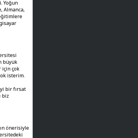
i. Yoğun
e, Almanca,
eğitimlere
lgisayar
rsitesi
in büyük
 için çok
ok isterim.
i bir fırsat
 biz
ın önerisiyle
versitedeki