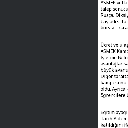
ASMEK yetkili
talep sonucu
Rusça, Diksiy
başladık. Tal
kursları da 
Ücret ve ula
ASMEK Kampü
İşletme Bölü
avantajlar s
büyük avanta
Diğer taraft
kampüsümüz i
oldu. Ayrıca
öğrencilere b
Eğitim ayağı
Tarih Bölümü
katıldığını i