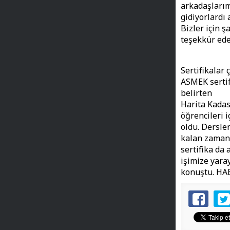
arkadaşlarım
gidiyorlardı
Bizler için 
teşekkür ede
Sertifikalar
ASMEK sertif
belirten
Harita Kadast
öğrencileri 
oldu. Dersle
kalan zamanı
sertifika da 
işimize yaray
konuştu. H