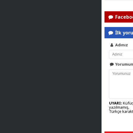
Faceboo
İlk yor
Adınız
Yorumu
UYARI:
Küfür,
yazılmamış,
Türkçe karakt