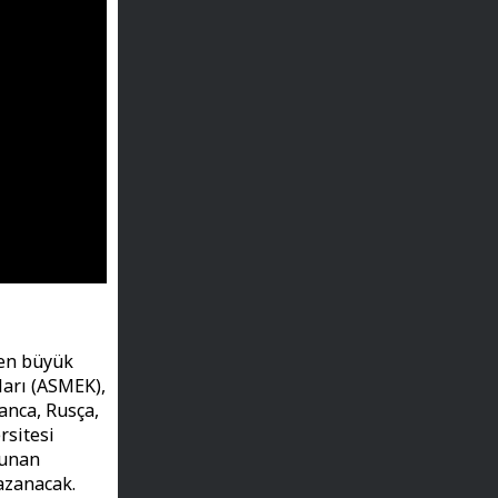
 en büyük
ları (ASMEK),
anca, Rusça,
rsitesi
lunan
azanacak.