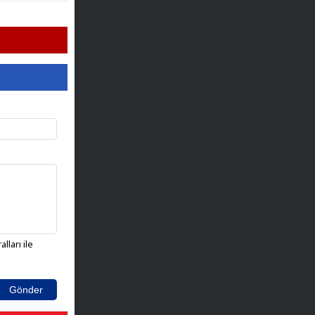
lları ile
Gönder