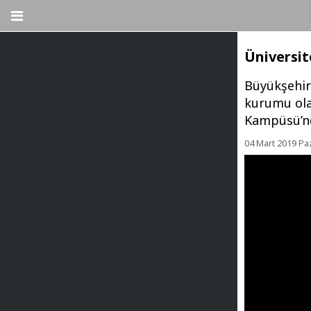
Üniversit
Büyükşehir 
kurumu ola
Kampüsü’nd
04 Mart 2019 Paz