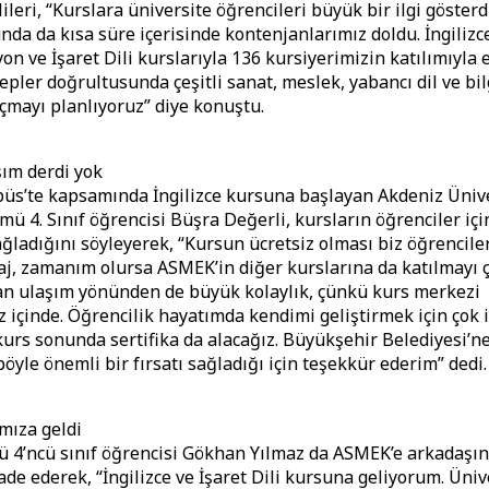
leri, “Kurslara üniversite öğrencileri büyük bir ilgi gösterd
nda da kısa süre içerisinde kontenjanlarımız doldu. İngilizc
on ve İşaret Dili kurslarıyla 136 kursiyerimizin katılımıyla 
epler doğrultusunda çeşitli sanat, meslek, yabancı dil ve bi
açmayı planlıyoruz” diye konuştu.
şım derdi yok
s’te kapsamında İngilizce kursuna başlayan Akdeniz Ünive
mü 4. Sınıf öğrencisi Büşra Değerli, kursların öğrenciler iç
ağladığını söyleyerek, “Kursun ücretsiz olması biz öğrenciler
j, zamanım olursa ASMEK’in diğer kurslarına da katılmayı ç
an ulaşım yönünden de büyük kolaylık, çünkü kurs merkezi
çinde. Öğrencilik hayatımda kendimi geliştirmek için çok iy
 kurs sonunda sertifika da alacağız. Büyükşehir Belediyesi’ne
öyle önemli bir fırsatı sağladığı için teşekkür ederim” dedi.
mıza geldi
 4’ncü sınıf öğrencisi Gökhan Yılmaz da ASMEK’e arkadaşın
fade ederek, “İngilizce ve İşaret Dili kursuna geliyorum. Üni