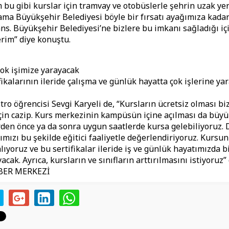
 bu gibi kurslar için tramvay ve otobüslerle şehrin uzak ye
 ama Büyükşehir Belediyesi böyle bir fırsatı ayağımıza kadar 
şans. Büyükşehir Belediyesi’ne bizlere bu imkanı sağladığı iç
rim” diye konuştu.
 çok işimize yarayacak
ikalarının ileride çalışma ve günlük hayatta çok işlerine ya
ro öğrencisi Sevgi Karyeli de, “Kursların ücretsiz olması bi
için cazip. Kurs merkezinin kampüsün içine açılması da büyü
rden önce ya da sonra uygun saatlerde kursa gelebiliyoruz.
mızı bu şekilde eğitici faaliyetle değerlendiriyoruz. Kursu
alıyoruz ve bu sertifikalar ileride iş ve günlük hayatımızda b
acak. Ayrıca, kursların ve sınıfların arttırılmasını istiyoruz”
ABER MERKEZİ