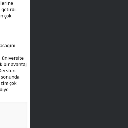
rlerine
getirdi.
in çok
racağını
z üniversite
k bir avantaj
 Dersten
n sonunda
izim çok
 diye