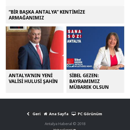
“BİR BAŞKA ANTALYA” KENTİMİZE
ARMAĞANIMIZ
ANTALYA'NIN YENİ
SİBEL GEZEN:
VALİSİ HULUSİ ŞAHİN
BAYRAMIMIZ
MÜBAREK OLSUN
Geri
Ana Sayfa
PC Görünüm
Antalya Haberal © 2018