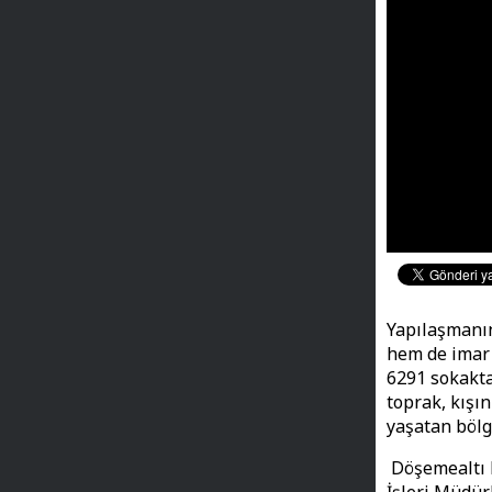
Yapılaşmanın
hem de imar 
6291 sokakta
toprak, kışı
yaşatan bölg
Döşemealtı B