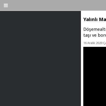
Yalınlı M
Döşemealtı 
taşı ve bo
16 Aralık 2020 