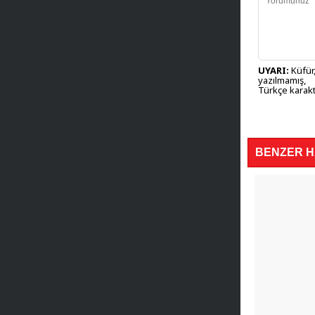
UYARI:
Küfür,
yazılmamış,
Türkçe karakt
BENZER 