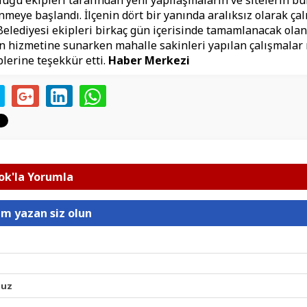
lüğü ekipleri tarafından yeni yapılaşmaların ve sitelerin 
meye başlandı. İlçenin dört bir yanında aralıksız olarak ça
elediyesi ekipleri birkaç gün içerisinde tamamlanacak olan
n hizmetine sunarken mahalle sakinleri yapılan çalışmalar
plerine teşekkür etti.
Haber Merkezi
k'la Yorumla
um yazan siz olun
nuz