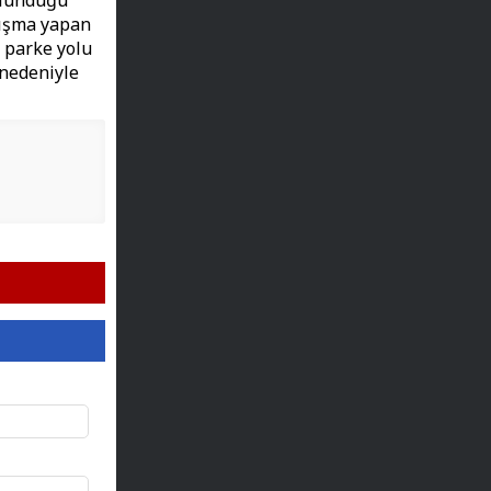
bulunduğu
lışma yapan
 parke yolu
 nedeniyle