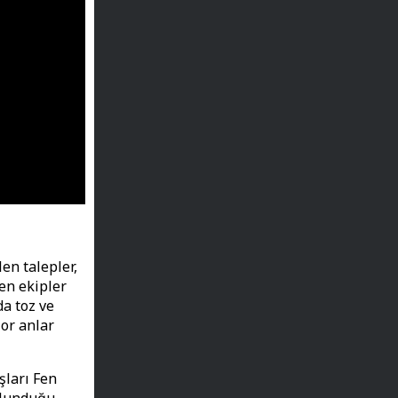
en talepler,
en ekipler
a toz ve
or anlar
şları Fen