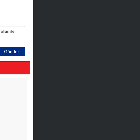
lları ile
Gönder