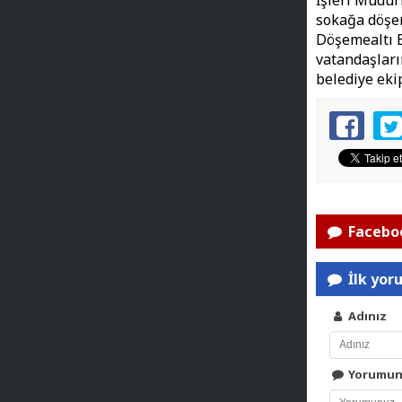
İşleri Müdür
sokağa döşen
Döşemealtı B
vatandaşları
belediye eki
Faceboo
İlk yor
Adınız
Yorumu