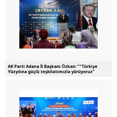
AK Parti Adana İl Başkanı Özkan: ""Türkiye
Yüzyılına güçlü teşkilatımızla yürüyoruz"