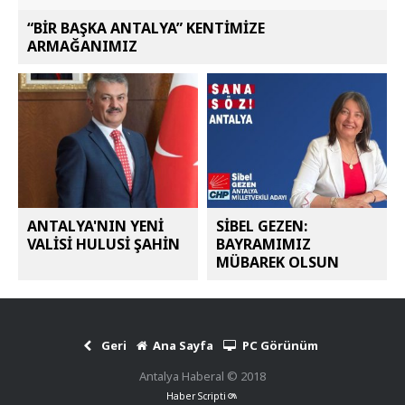
“BİR BAŞKA ANTALYA” KENTİMİZE
ARMAĞANIMIZ
ANTALYA'NIN YENİ
SİBEL GEZEN:
VALİSİ HULUSİ ŞAHİN
BAYRAMIMIZ
MÜBAREK OLSUN
Geri
Ana Sayfa
PC Görünüm
Antalya Haberal © 2018
Haber Scripti