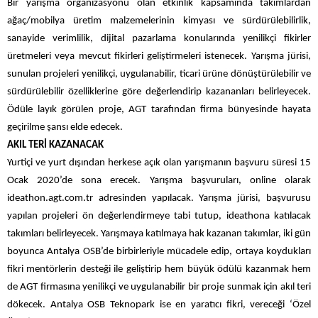
Bir yarışma organizasyonu olan etkinlik kapsamında takımlardan
ağaç/mobilya üretim malzemelerinin kimyası ve sürdürülebilirlik,
sanayide verimlilik, dijital pazarlama konularında yenilikçi fikirler
üretmeleri veya mevcut fikirleri geliştirmeleri istenecek. Yarışma jürisi,
sunulan projeleri yenilikçi, uygulanabilir, ticari ürüne dönüştürülebilir ve
sürdürülebilir özelliklerine göre değerlendirip kazananları belirleyecek.
Ödüle layık görülen proje, AGT tarafından firma bünyesinde hayata
geçirilme şansı elde edecek.
AKIL TERİ KAZANACAK
Yurtiçi ve yurt dışından herkese açık olan yarışmanın başvuru süresi 15
Ocak 2020’de sona erecek. Yarışma başvuruları, online olarak
ideathon.agt.com.tr adresinden yapılacak. Yarışma jürisi, başvurusu
yapılan projeleri ön değerlendirmeye tabi tutup, ideathona katılacak
takımları belirleyecek. Yarışmaya katılmaya hak kazanan takımlar, iki gün
boyunca Antalya OSB’de birbirleriyle mücadele edip, ortaya koydukları
fikri mentörlerin desteği ile geliştirip hem büyük ödülü kazanmak hem
de AGT firmasına yenilikçi ve uygulanabilir bir proje sunmak için akıl teri
dökecek. Antalya OSB Teknopark ise en yaratıcı fikri, vereceği ‘Özel