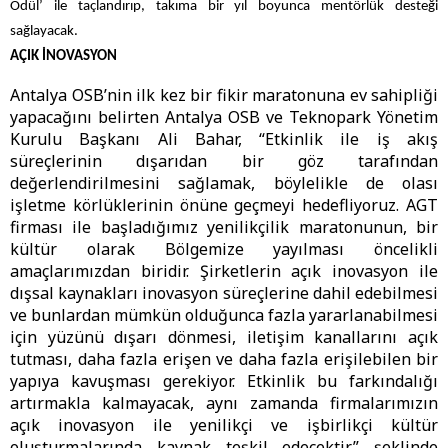
Ödül’ ile taçlandırıp, takıma bir yıl boyunca mentörlük desteği
sağlayacak.
AÇIK İNOVASYON
Antalya OSB’nin ilk kez bir fikir maratonuna ev sahipliği
yapacağını belirten Antalya OSB ve Teknopark Yönetim
Kurulu Başkanı Ali Bahar, “Etkinlik ile iş akış
süreçlerinin dışarıdan bir göz tarafından
değerlendirilmesini sağlamak, böylelikle de olası
işletme körlüklerinin önüne geçmeyi hedefliyoruz. AGT
firması ile başladığımız yenilikçilik maratonunun, bir
kültür olarak Bölgemize yayılması öncelikli
amaçlarımızdan biridir. Şirketlerin açık inovasyon ile
dışsal kaynakları inovasyon süreçlerine dahil edebilmesi
ve bunlardan mümkün olduğunca fazla yararlanabilmesi
için yüzünü dışarı dönmesi, iletişim kanallarını açık
tutması, daha fazla erişen ve daha fazla erişilebilen bir
yapıya kavuşması gerekiyor. Etkinlik bu farkındalığı
artırmakla kalmayacak, aynı zamanda firmalarımızın
açık inovasyon ile yenilikçi ve işbirlikçi kültür
oluşturmalarında kaynak teşkil edecektir” şeklinde