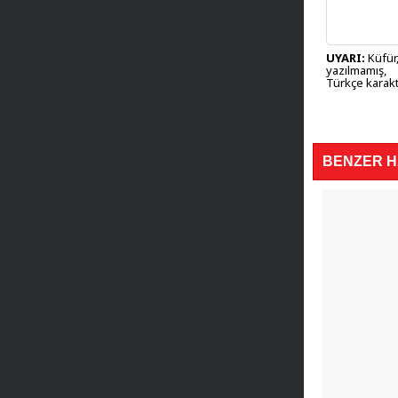
UYARI:
Küfür,
yazılmamış,
Türkçe karakt
BENZER 