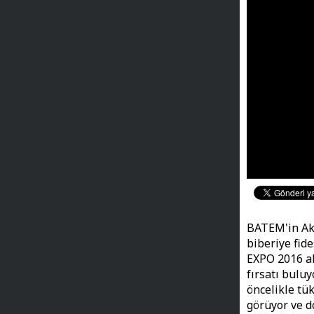
BATEM'in Aks
biberiye fide
EXPO 2016 al
fırsatı bulu
öncelikle tük
görüyor ve d