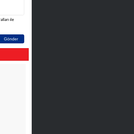
lları ile
Gönder