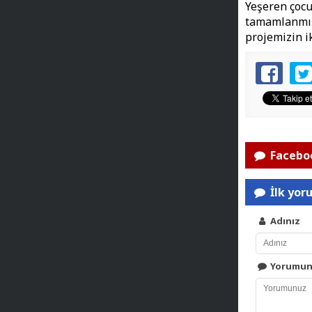
Yeşeren çocu
tamamlanmışt
projemizin i
Faceboo
İlk yor
Adınız
Yorumu