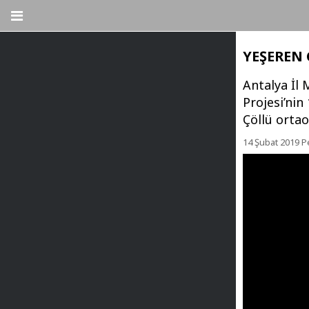
YEŞEREN 
Antalya İl 
Projesi’ni
Çöllü ortaok
14 Şubat 2019 