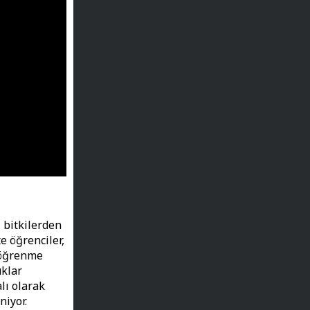
 bitkilerden
e öğrenciler,
a öğrenme
uklar
alı olarak
niyor.