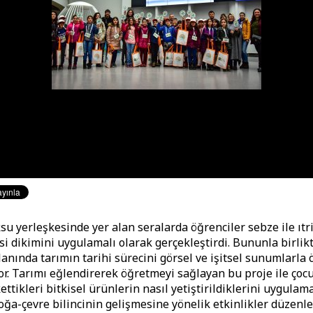
u yerleşkesinde yer alan seralarda öğrenciler sebze ile ıtri
si dikimini uygulamalı olarak gerçekleştirdi. Bununla birlikt
anında tarımın tarihi sürecini görsel ve işitsel sunumlarl
yor. Tarımı eğlendirerek öğretmeyi sağlayan bu proje ile çoc
ettikleri bitkisel ürünlerin nasıl yetiştirildiklerini uygulam
oğa-çevre bilincinin gelişmesine yönelik etkinlikler düzenle