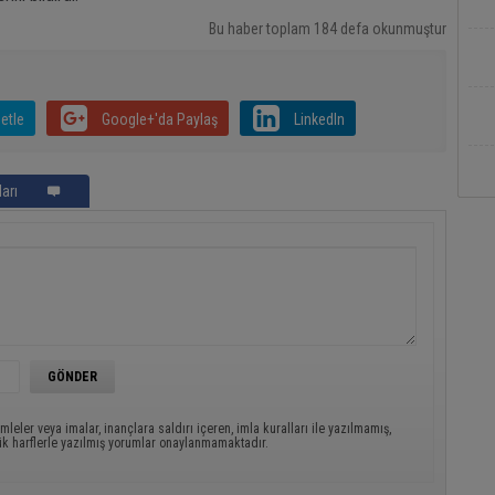
Bu haber toplam 184 defa okunmuştur
etle
Google+'da Paylaş
LinkedIn
arı
mleler veya imalar, inançlara saldırı içeren, imla kuralları ile yazılmamış,
ük harflerle yazılmış yorumlar onaylanmamaktadır.