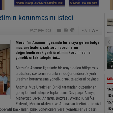
retimin korunmasını istedi
07.07.2026 10:23
Mersin'in Anamur ilçesinde bir araya gelen bölge
muz üreticileri, sektörün sorunlarını
değerlendirerek yerli üretimin korunmasına
yönelik ortak taleplerini...
G
y
Mersin'in Anamur ilçesinde bir araya gelen bölge muz
üreticileri, sektörün sorunlarını değerlendirerek yerli
üretimin korunmasına yönelik ortak taleplerini paylaştı.
SON
Anamur Muz Üreticileri Birliği tarafından düzenlenen
16:
geniş katılımlı istişare toplantısına Gazipaşa, Alanya,
yol
15:
Manavgat, Serik, Anamur, Bozyazı, Aydıncık, Silifke,
çarş
15:
Erdemli, Mersin Akdeniz ve Adana'dan üreticiler ile sivil
kan
peratif başkanları, birlik yöneticileri, yerel yöneticiler ve basın
15: