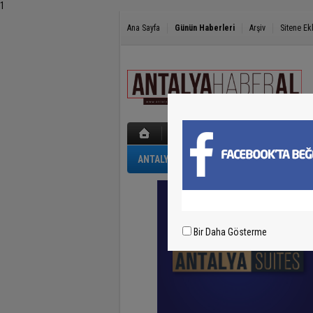
1
Ana Sayfa
Günün Haberleri
Arşiv
Sitene Ek
ANTALYA
GÜNCEL
POLİS-ADLİYE
Bir Daha Gösterme