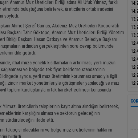
nuşan Anamur Muz Üreticileri Birliği adına Ali Ufuk Yılmaz, farklı
devr
14:
 etrafında buluştuğunu belirterek, üreticilerin ortak iradesini
kull
14:
ni söyledi.
kay
13:
şkanı Ahmet Şeref Gümüş, Akdeniz Muz Üreticileri Kooperatifi
yapt
13:
dası Başkanı Tahir Göktepe, Anamur Muz Üreticileri Birliği Yönetim
haya
13:
leri Birliği Başkanı Hasan Çatkaya ve Anamur Belediye Başkanı
yaz 
12:
Konuşmaların ardından gerçekleştirilen soru-cevap bölümünde
kadı
12:
ilerini dile getirdi.
12:
nde, ithal muza yönelik kısıtlamaların artırılması, yerli muzun
yol 
12:
 sağlanması ve bölgede tek fiyat belirleme standardının
sür
12:
Bildirgede ayrıca, yerli muz üretiminin korunması amacıyla ilgili
tutu
ceği, zincir market yönetimleriyle görüşmeler yapılacağı ve muz
12:
 sivil toplum kuruluşlarıyla ortak hareket edilmesi konusunda
gurb
ÇOK
ılmaz, üreticilerin taleplerinin kayıt altına alındığını belirterek,
 emeklerinin karşılığını alması ve sektörün geleceğinin
rın sürdürüleceğini ifade etti.
rın takipçisi olacaklarını ve bölge muz üreticilerinin haklarını
ini bildirdi.