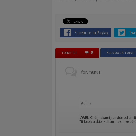
Facebook'ta Paylaş
Twe
Yorumlar
0
Facebook Yoruml
UYARI:
Küfür, hakaret, rencide edici cü
Türkçe karakter kullanılmayan ve büy