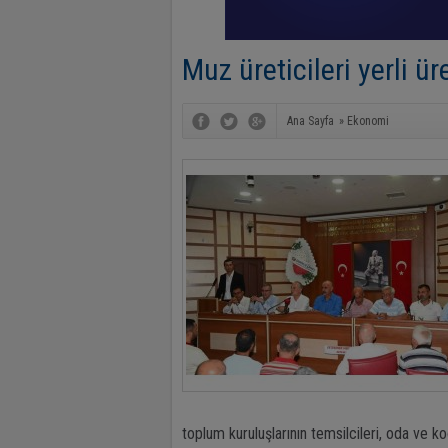
Muz üreticileri yerli ü
Ana Sayfa
»
Ekonomi
toplum kuruluşlarının temsilcileri, oda ve koo