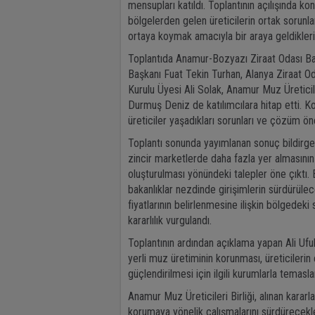
mensupları katıldı. Toplantının açılışında ko
bölgelerden gelen üreticilerin ortak sorunlar
ortaya koymak amacıyla bir araya geldikleri
Toplantıda Anamur-Bozyazı Ziraat Odası Ba
Başkanı Fuat Tekin Turhan, Alanya Ziraat O
Kurulu Üyesi Ali Solak, Anamur Muz Üretici
Durmuş Deniz de katılımcılara hitap etti. 
üreticiler yaşadıkları sorunları ve çözüm öner
Toplantı sonunda yayımlanan sonuç bildirgesi
zincir marketlerde daha fazla yer almasının
oluşturulması yönündeki talepler öne çıktı. 
bakanlıklar nezdinde girişimlerin sürdürüle
fiyatlarının belirlenmesine ilişkin bölgedeki
kararlılık vurgulandı.
Toplantının ardından açıklama yapan Ali Ufuk Y
yerli muz üretiminin korunması, üreticilerin
güçlendirilmesi için ilgili kurumlarla temasla
Anamur Muz Üreticileri Birliği, alınan kararla
korumaya yönelik çalışmalarını sürdürecekler