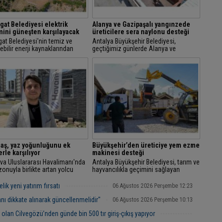
at Belediyesi elektrik
Alanya ve Gazipaşalı yangınzede
mini güneşten karşılayacak
üreticilere sera naylonu desteği
at Belediyesi'nin temiz ve
Antalya Büyükşehir Belediyesi,
ebilir enerji kaynaklarından
geçtiğimiz günlerde Alanya ve
anmak amacıyla hayata geçirdiği
Gazipaşa'da gerçekleşen yangın
at Belediyesi Güneş Enerjisi
felaketinde zarar gören çiftçilere
i Projesi'nde...
plastik sera naylonu...
aş, yaz yoğunluğunu ek
Büyükşehir’den üreticiye yem ezme
erle karşılıyor
makinesi desteği
va Uluslararası Havalimanı'nda
Antalya Büyükşehir Belediyesi, tarım ve
onuyla birlikte artan yolcu
hayvancılıkla geçimini sağlayan
 üzerine bölgede korsan araçlar
vatandaşların üretim gücünü artırmak,
rken Havamaş Yetkilisi Mustafa
maliyetlerini azaltmak ve ekonomik
ik yeni yatırım fırsatı
06 Ağustos 2026 Perşembe 12:23
.
olarak...
ranı dikkate alınarak güncellenmelidir"
06 Ağustos 2026 Perşembe 10:13
 olan Cilvegözü’nden günde bin 500 tır giriş-çıkış yapıyor