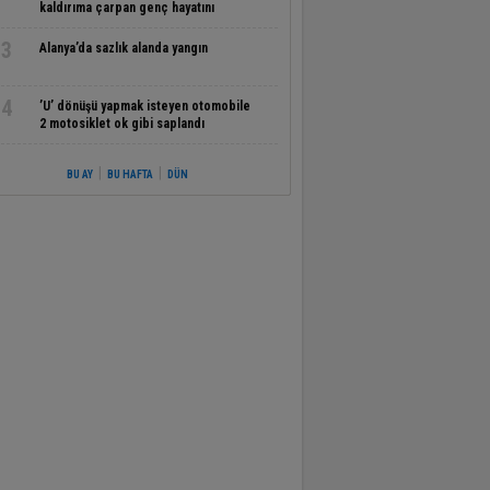
kaldırıma çarpan genç hayatını
kaybetti
3
Alanya’da sazlık alanda yangın
4
’U’ dönüşü yapmak isteyen otomobile
2 motosiklet ok gibi saplandı
|
|
BU AY
BU HAFTA
DÜN