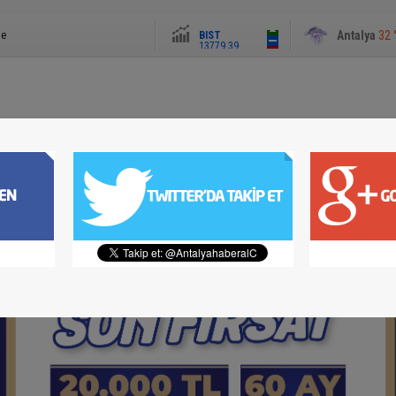
BIST
Antalya
32 
le
13779.39
Altın
6659.71
Dolar
47.6791
Euro
55.1258
Gazeteci Duygu Öksüz Canova son yolculuğuna uğurlandı
Büyükşehir iştiraki EKDAĞ Düden balık çarşısı, balıkseverlerin u
Kahramanmaraş’ta kayıp çocuk sulama kanalında bulundu
Kumlu’da kaza yapan tırdan yola rulo sac devrildi
SPOR
SİYASET
EKONOMİ
EĞİTİM
KÜLTÜR SANAT
MAGAZİN
Alevlere teslim olan gecekondu kullanılamaz hale geldi
Adana’daki göçükte çalışma sırasında kaya parçası düşmüş
Ehliyetsiz direksiyon başına geçip kaza yaptı, 40 bin TL ceza öde
İçme suyu projesinde göçük: 1 işçi hayatını kaybetti, 1’i ağır yaral
HBB’den çocuklara bilim ve eğlence dolu yaz etkinlikleri
Arsuz’da parmağını blendere sıkıştıran kadının yardımına itfaiye y
Hassa’da zeytinlik yangını yaşandı
Mersin’de 4 mahallenin ortak kullandığı yol yenilendi
Kırmızı ışık ihlali kazayla bitti, motosiklet sürücüsü yaralandı
Kasklı saldırı olayı çözüldü: 3 şüpheli tutuklandı
Tatil için Belçika’dan Antalya’ya gelen gurbetçi genç trafik kazas
kaybetti