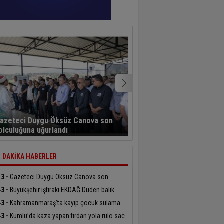
Büyükşehir iştiraki EKDA
azeteci Duygu Öksüz Canova son
çarşısı, balıkseverlerin 
olculuğuna uğurlandı
oldu
 DAKİKA HABERLER
13 -
Gazeteci Duygu Öksüz Canova son
culuğuna uğurlandı
43 -
Büyükşehir iştiraki EKDAĞ Düden balık
ısı, balıkseverlerin uğrak noktası oldu
43 -
Kahramanmaraş’ta kayıp çocuk sulama
alında bulundu
43 -
Kumlu’da kaza yapan tırdan yola rulo sac