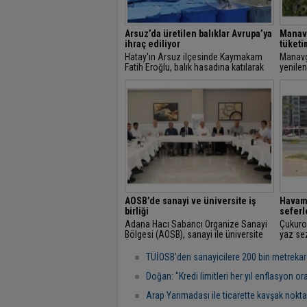
Arsuz’da üretilen balıklar Avrupa’ya
Manavg
ihraç ediliyor
tüketi
Hatay'ın Arsuz ilçesinde Kaymakam
Manavg
Fatih Eroğlu, balık hasadına katılarak
yenilen
üretim faaliyetlerini yerinde inceledi.
yararl
Manavg
Santral
AOSB’de sanayi ve üniversite iş
Havam
birliği
seferl
Adana Hacı Sabancı Organize Sanayi
Çukuro
Bölgesi (AOSB), sanayi ile üniversite
yaz sez
arasındaki iş birliğini daha da
trafiği
güçlendirmek amacıyla önemli bir
çoğalı
TÜİOSB’den sanayicilere 200 bin metrekarel
toplantıya...
Polat,..
Doğan: "Kredi limitleri her yıl enflasyon o
Arap Yarımadası ile ticarette kavşak nokta