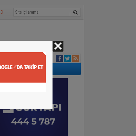
°C
ğrak noktası oldu
di
ı
etişti
ında hayatını