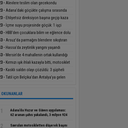
ildi
23 -
Alevlere teslim olan gecekondu
anılamaz hale geldi
23 -
Adana’daki göçükte çalışma sırasında
a parçası düşmüş
23 -
Ehliyetsiz direksiyon başına geçip kaza
ı, 40 bin TL ceza ödedi
23 -
İçme suyu projesinde göçük: 1 işçi
tını kaybetti, 1’i ağır yaralı
03 -
HBB’den çocuklara bilim ve eğlence dolu
etkinlikleri
43 -
Arsuz’da parmağını blendere sıkıştıran
nın yardımına itfaiye yetişti
43 -
Hassa’da zeytinlik yangını yaşandı
43 -
Mersin’de 4 mahallenin ortak kullandığı
yenilendi
23 -
Kırmızı ışık ihlali kazayla bitti, motosiklet
ücüsü yaralandı
23 -
Kasklı saldırı olayı çözüldü: 3 şüpheli
klandı
23 -
Tatil için Belçika’dan Antalya’ya gelen
etçi genç trafik kazasında hayatını kaybetti
 OKUNANLAR
1
Adana’da Huzur ve Güven uygulaması:
62 aranan şahıs yakalandı, 3 milyon 924
bin TL ceza kesildi
2
Savrulan motosikletten düşerek başını