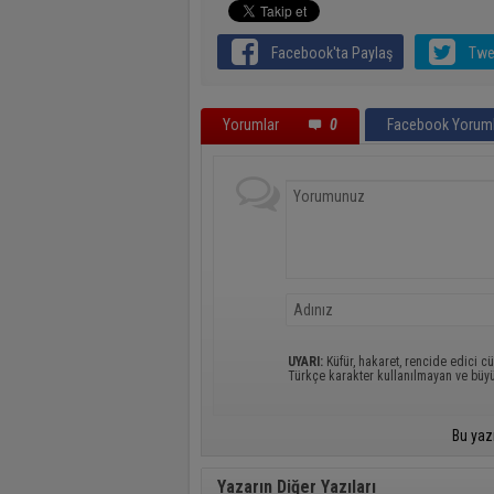
Facebook'ta Paylaş
Twe
Yorumlar
0
Facebook Yoruml
UYARI:
Küfür, hakaret, rencide edici cü
Türkçe karakter kullanılmayan ve büy
Bu yaz
Yazarın Diğer Yazıları