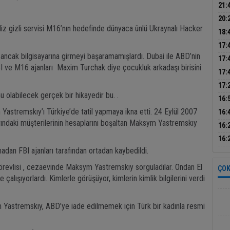
bıra
21:
dum
20:
ngiliz gizli servisi M16’nın hedefinde dünyaca ünlü Ukraynalı Hacker
otom
18:
500 
17:
, ancak bilgisayarına girmeyi başaramamışlardı. Dubai ile ABD’nin
sür
17:
FBI ve M16 ajanları Maxim Turchak diye çocukluk arkadaşı birisini
dön
17:
çalı
17:
u olabilecek gerçek bir hikayedir bu. .
park
16:
ince
stremskıy’ı Türkiye’de tatil yapmaya ikna etti. 24 Eylül 2007
16:
rındaki müşterilerinin hesaplarını boşaltan Maksym Yastremskıy
bil
16:
duy
Tur
16:
an FBI ajanları tarafından ortadan kaybedildi.
kur
k görevlisi , cezaevinde Maksym Yastremskıy sorguladılar. Ondan El
ÇOK
 çalışıyorlardı. Kimlerle görüşüyor, kimlerin kimlik bilgilerini verdi
stremskıy, ABD’ye iade edilmemek için Türk bir kadınla resmi