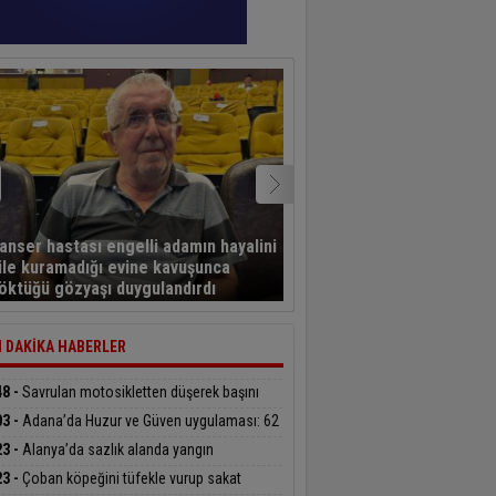
Türkiye Muhtarlar
anser hastası engelli adamın hayalini
Konfederasyonu’ndan B
ile kuramadığı evine kavuşunca
Başdeğirmen’e ‘Yılın En B
öktüğü gözyaşı duygulandırdı
Belediye Başkanı’ ödülü
 DAKİKA HABERLER
48 -
Savrulan motosikletten düşerek başını
ırıma çarpan genç hayatını kaybetti
03 -
Adana’da Huzur ve Güven uygulaması: 62
an şahıs yakalandı, 3 milyon 924 bin TL ceza
23 -
Alanya’da sazlık alanda yangın
ldi
23 -
Çoban köpeğini tüfekle vurup sakat