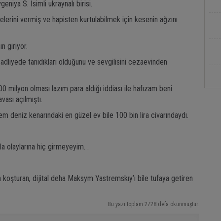
eniya S. İsimli ukraynalı birisi.
elerini vermiş ve hapisten kurtulabilmek için kesenin ağzını
n giriyor.
adliyede tanıdıkları olduğunu ve sevgilisini cezaevinden
milyon olması lazım para aldığı iddiası ile hafızam beni
ası açılmıştı.
deniz kenarındaki en güzel ev bile 100 bin lira civarındaydı.
la olaylarına hiç girmeyeyim. .
 koşturan, dijital deha Maksym Yastremskıy’ı bile tufaya getiren
Bu yazı toplam 2728 defa okunmuştur.