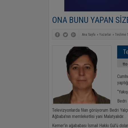
ONA BUNU YAPAN SİZ
Ana Sayfa
»
Yazarlar
»
Teslime 
T
tt
Cumhur
yaptığ
“Yakış
Bedri 
Televizyonlarda filan görüyorum Bedri Yalçın’
Ağbaba’nın memleketlisi yani Malatyalıdır. .
Kemer’in ağababası İsmail Hakkı Gül’ü doland