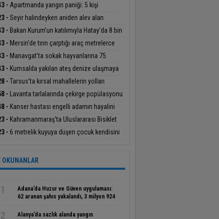
ktılar
43 -
Apartmanda yangın paniği: 5 kişi
andan etkilendi
23 -
Seyir halindeyken aniden alev alan
obildeki 4 kişi yaralandı
43 -
Bakan Kurum’un katılımıyla Hatay’da 8 bin
hak sahibinin konutu belirlendi
43 -
Mersin’de tırın çarptığı araç metrelerce
üklendi
43 -
Manavgat’ta sokak hayvanlarına 75
ümlük yaşam alanı
43 -
Kumsalda yakılan ateş denize ulaşmaya
şan yavru carettayı yakıp telef etti
28 -
Tarsus’ta kırsal mahallelerin yolları
eyle yenileniyor
58 -
Lavanta tarlalarında çekirge popülasyonu
lendi
48 -
Kanser hastası engelli adamın hayalini
e kuramadığı evine kavuşunca döktüğü gözyaşı
23 -
Kahramanmaraş’ta Uluslararası Bisiklet
gulandırdı
nuvası tamamlandı
23 -
6 metrelik kuyuya düşen çocuk kendisini
taran kahramanıyla buluştu
 OKUNANLAR
1
Adana’da Huzur ve Güven uygulaması:
62 aranan şahıs yakalandı, 3 milyon 924
bin TL ceza kesildi
2
Alanya’da sazlık alanda yangın