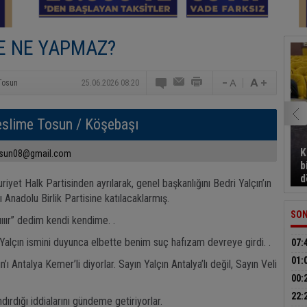
E NE YAPMAZ?
Tosun
25.06.2026 08:20
eslime Tosun
/ Köşebaşı
K
osun08@gmail.com
b
d
iyet Halk Partisinden ayrılarak, genel başkanlığını Bedri Yalçın’ın
ı Anadolu Birlik Partisine katılacaklarmış.
SON
ıııır” dedim kendi kendime. .
Yalçın ismini duyunca elbette benim suç hafızam devreye girdi. .
07:
kald
01:
ı Antalya Kemer’li diyorlar. Sayın Yalçın Antalya’lı değil, Sayın Veli
aran
00:
kesi
22:
ırdığı iddialarını gündeme getiriyorlar.