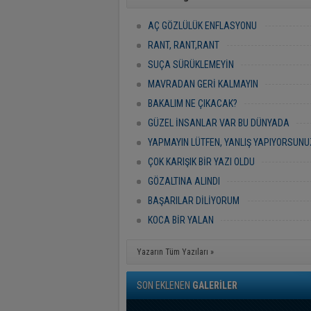
AÇ GÖZLÜLÜK ENFLASYONU
RANT, RANT,RANT
SUÇA SÜRÜKLEMEYİN
MAVRADAN GERİ KALMAYIN
BAKALIM NE ÇIKACAK?
GÜZEL İNSANLAR VAR BU DÜNYADA
YAPMAYIN LÜTFEN, YANLIŞ YAPIYORSUNU
ÇOK KARIŞIK BİR YAZI OLDU
GÖZALTINA ALINDI
BAŞARILAR DİLİYORUM
KOCA BİR YALAN
Yazarın Tüm Yazıları »
SON EKLENEN
GALERİLER