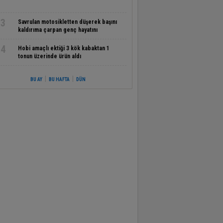
3
Savrulan motosikletten düşerek başını
kaldırıma çarpan genç hayatını
kaybetti
4
Hobi amaçlı ektiği 3 kök kabaktan 1
tonun üzerinde ürün aldı
|
|
BU AY
BU HAFTA
DÜN