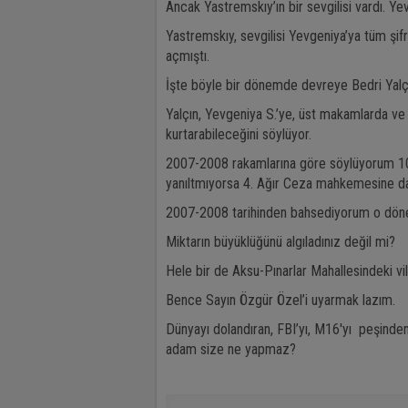
Ancak Yastremskıy’ın bir sevgilisi vardı. Yevg
Yastremskıy, sevgilisi Yevgeniya’ya tüm şifr
açmıştı.
İşte böyle bir dönemde devreye Bedri Yalçı
Yalçın, Yevgeniya S.’ye, üst makamlarda ve 
kurtarabileceğini söylüyor.
2007-2008 rakamlarına göre söylüyorum 100 
yanıltmıyorsa 4. Ağır Ceza mahkemesine dav
2007-2008 tarihinden bahsediyorum o dönem 
Miktarın büyüklüğünü algıladınız değil mi?
Hele bir de Aksu-Pınarlar Mahallesindeki vil
Bence Sayın Özgür Özel’i uyarmak lazım.
Dünyayı dolandıran, FBI’yı, M16'yı peşinden
adam size ne yapmaz?