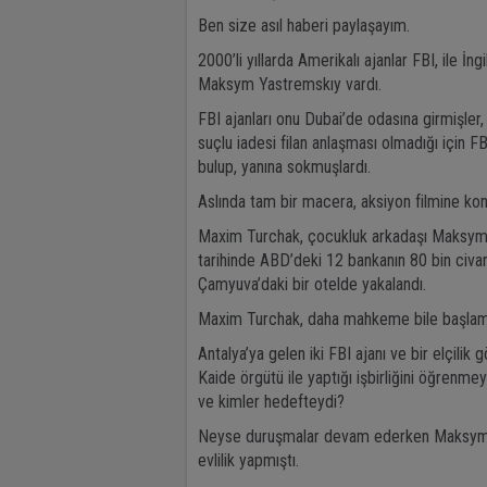
Ben size asıl haberi paylaşayım.
2000’li yıllarda Amerikalı ajanlar FBI, ile İ
Maksym Yastremskıy vardı.
FBI ajanları onu Dubai’de odasına girmişler
suçlu iadesi filan anlaşması olmadığı için 
bulup, yanına sokmuşlardı.
Aslında tam bir macera, aksiyon filmine kon
Maxim Turchak, çocukluk arkadaşı Maksym Ya
tarihinde ABD’deki 12 bankanın 80 bin civa
Çamyuva’daki bir otelde yakalandı.
Maxim Turchak, daha mahkeme bile başlamad
Antalya’ya gelen iki FBI ajanı ve bir elçili
Kaide örgütü ile yaptığı işbirliğini öğrenmeye
ve kimler hedefteydi?
Neyse duruşmalar devam ederken Maksym Ya
evlilik yapmıştı.