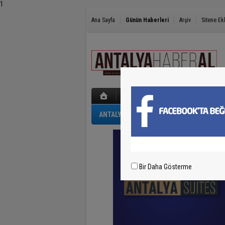
1
Ana Sayfa
Günün Haberleri
Arşiv
Sitene Ek
ANTALYA
GÜNCEL
POLİS-ADLİYE
Bir Daha Gösterme