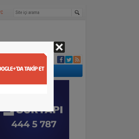
°C
atını kaybetti
 3 milyon 924 bin
tu belirlendi
ıp telef etti
kavuşunca döktüğü
buluştu