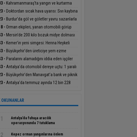
an Başdeğirmen’e ‘Yılın En Başarılı Belediye
33 -
Kahramanmaraş’ta yangın ve kurtarma
kanı’ ödülü
ikatı
23 -
Doktordan sıcak hava uyarısı: Sıvı kaybına
at
23 -
Burdur’da göl ve göletler yavru sazanlarla
uştu
18 -
Orman ekipleri, yanan otomobili görüp
dürdü
43 -
Mersin’de 200 kilo bozuk midye dolması
geçirildi
43 -
Kemer’in yeni simgesi: Henna Heykeli
43 -
Büyükşehir’den üreticiye yem ezme
inesi desteği
43 -
Paralarını alamadığını iddia eden işçiler
atın çatısına çıktı
43 -
Antalya’da otomobil dereye uçtu: 1 yaralı
23 -
Büyükşehir’den Manavgat’a bank ve piknik
ası desteği
23 -
Antalya’da temmuz ayında 12 bin 228
iş olayının yüzde 99,9’u aydınlatıldı
 OKUNANLAR
1
Antalya’da fuhuşa aracılık
operasyonunda 7 tutuklama
2
Kepez orman yangınlarına önlem