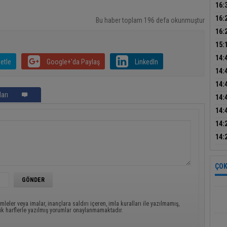
Başk
16:
Baş
tatb
16:
Bu haber toplam 196 defa okunmuştur
dikk
16:
bul
15:
sön
14:
etle
Google+'da Paylaş
LinkedIn
ele 
14:
14:
arı
mak
14:
inşa
14:
14:
mas
14:
asay
ÇOK
mleler veya imalar, inançlara saldırı içeren, imla kuralları ile yazılmamış,
ük harflerle yazılmış yorumlar onaylanmamaktadır.