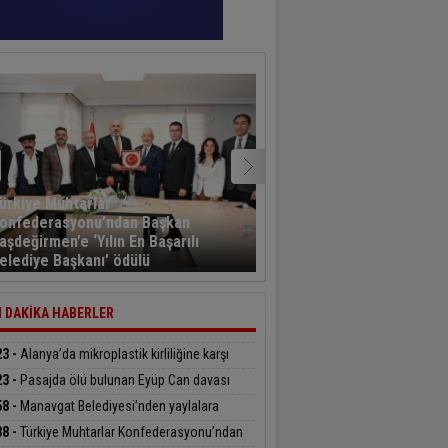
ürkiye Muhtarlar
onfederasyonu’ndan Başkan
Kayseri’den havalanan y
aşdeğirmen’e ‘Yılın En Başarılı
sporcusu 5,5 saat sonra
elediye Başkanı’ ödülü
Kahramanmaraş’a indi
 DAKİKA HABERLER
23 -
Alanya’da mikroplastik kirliliğine karşı
delenin startı verildi
23 -
Pasajda ölü bulunan Eyüp Can davası
üyor
58 -
Manavgat Belediyesi’nden yaylalara
üphane desteği
38 -
Türkiye Muhtarlar Konfederasyonu’ndan