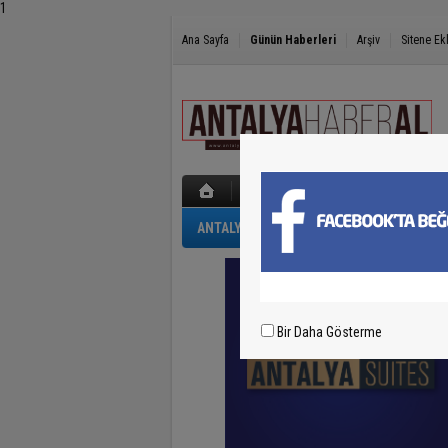
1
Ana Sayfa
Günün Haberleri
Arşiv
Sitene Ek
ANTALYA
GÜNCEL
POLİS-ADLİYE
Bir Daha Gösterme