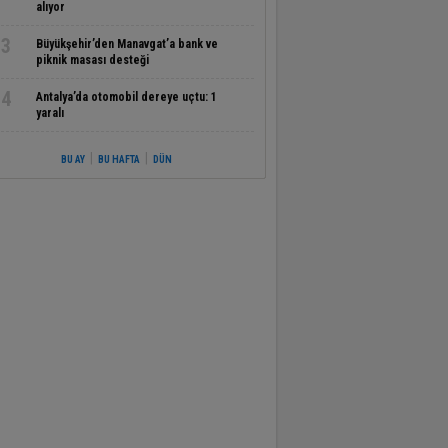
alıyor
3
Büyükşehir’den Manavgat’a bank ve
piknik masası desteği
4
Antalya’da otomobil dereye uçtu: 1
yaralı
|
|
BU AY
BU HAFTA
DÜN