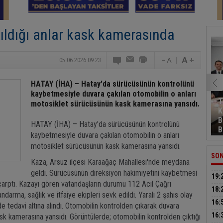
ıldığı anlar kask kamerasında
05.06.2026 09:23
HATAY (İHA) – Hatay'da sürücüsünün kontrolünü
kaybetmesiyle duvara çakılan otomobilin o anları
T
motosiklet sürücüsünün kask kamerasına yansıdı.
K
B
HATAY (İHA) – Hatay'da sürücüsünün kontrolünü
B
kaybetmesiyle duvara çakılan otomobilin o anları
motosiklet sürücüsünün kask kamerasına yansıdı.
SON
Kaza, Arsuz ilçesi Karaağaç Mahallesi'nde meydana
geldi. Sürücüsünün direksiyon hakimiyetini kaybetmesi
19:
arptı. Kazayı gören vatandaşların durumu 112 Acil Çağrı
müca
18:
darma, sağlık ve itfaiye ekipleri sevk edildi. Yaralı 2 şahıs olay
sür
16:
e tedavi altına alındı. Otomobilin kontrolden çıkarak duvara
küt
16:
sk kamerasına yansıdı. Görüntülerde; otomobilin kontrolden çıktığı