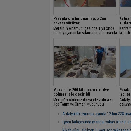
Pasajda ölü bulunan Eyüp Can
Kahra
davası sürüyor
kurtar
Mersin'in Anamur ilçesinde 1 yıl önce
Kahram
önce yaşanan kovalamaca sonrasında
koordi
düştüğü ileri sürülerek bir pasajda ölü
acil du
bulunan 12 yaşındaki Eyüp Can...
Mersin’de 200 kilo bozuk midye
Parala
dolması ele geçirildi
işçiler
Mersin'in Akdeniz ilçesinde zabıta ve
Antalya
İlçe Tarım ve Orman Müdürlüğü
çalışma
ekiplerinin denetimlerinde bir evde
alamadı
sağlıksız şartlarda üretilerek satışa
Antalya’da temmuz ayında 12 bin 228 asayi
hazırlanmış...
İşyeri bahçesinde mangal yakan ailenin a
Nikah günü aldıktan 1 saat sonra kazada 