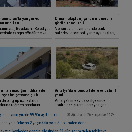
manmaraş’ta yangın ve
Orman ekipleri, yanan otomobili
ma tatbikatı
görüp söndürdü
anmaraş Büyükşehir Belediyesi
Mersin'de bir evin önünde park
nesinde yangın söndürme ve
halindeki otomobil yanmaya başladı,
rum tatbikatı düzenlendi.
çevreden dumanları görüp gelen
orman ekipleri yangını söndürdü.
rını alamadığını iddia eden
Antalya’da otomobil dereye uçtu: 1
 inşaatın çatısına çıktı
yaralı
'da bir grup işçi aylardır
Antalya'nın Gazipaşa ilçesinde
larına rağmen paralarını
kontrolden çıkarak dereye uçan
ğı gerekçesi ile çatıya çıktı.
otomobilin sürücüsü yaralandı.
ş olayının yüzde 99,9’u aydınlatıldı
06 Ağustos 2026 Perşembe 14:23
niden yola fırlayan 2 yaşındaki çocuğu ölümden döndü
06 Ağustos 2026 Perşembe 12:23
hayatını kaybeden gencin ailesinden 29 gün sonra gelen tahliyeye