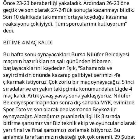
Önce 23-23 beraberliği yakaladık. Ardından 26-23 öne
geçtik ve son olarak 27-24’lük sonuçla kazanmayı bildik.
Son 10 dakikada takımımın ortaya koyduğu kazanma
reaksiyonu çok iyiydi. Tüm sporcularımı kutluyorum”
dedi.
BİTİME 4 MAÇ KALDI
Bu hafta sonu oynayacakları Bursa Nilüfer Belediyesi
maçının hazırlıklarına salı gününden itibaren
başlayacaklarını kaydeden Işık, “Sahamızda ve
seyircimizin önünde kazanıp galibiyet serimizi 4’e
çıkarmak istiyoruz. Çok zorlu bir maç oynayacağız. 5’inci
sıradalar ve en yakın takipçimiz konumundalar. Ligde 4
maç kaldı. Artık yavaş yavaş sona yaklaşıyoruz. Nilüfer
Belediyespor maçından sonra dış sahada MYK, evimizde
Spor Toto ve son olarak deplasmanda Beykoz ile
oynayacağız. Alacağımız puanlarla ilgi ilk 3 sırada
bitirme şansımız var. Biz teknik ekip ve oyuncular olarak
yarı final ve final şansımızı zorlamak istiyoruz. Bu
anlamda taraftarımızın desteği çok çok önemli. 29 Şubat