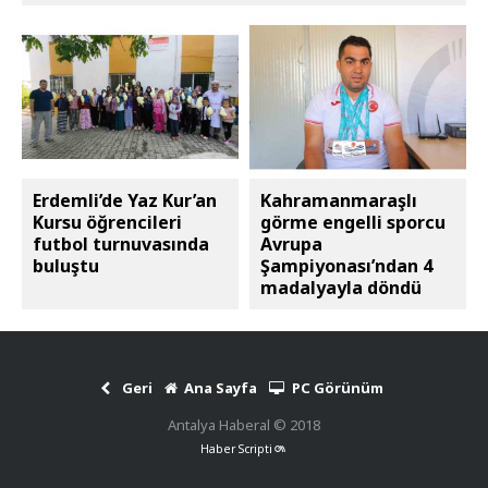
Erdemli’de Yaz Kur’an
Kahramanmaraşlı
Kursu öğrencileri
görme engelli sporcu
futbol turnuvasında
Avrupa
buluştu
Şampiyonası’ndan 4
madalyayla döndü
Geri
Ana Sayfa
PC Görünüm
Antalya Haberal © 2018
Haber Scripti