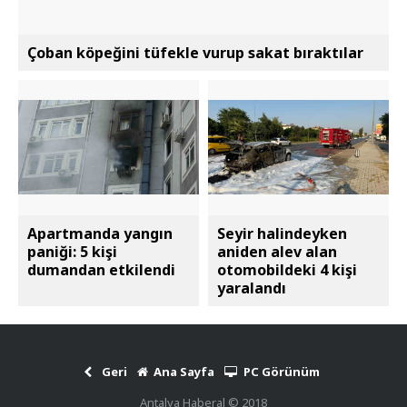
Çoban köpeğini tüfekle vurup sakat bıraktılar
Apartmanda yangın
Seyir halindeyken
paniği: 5 kişi
aniden alev alan
dumandan etkilendi
otomobildeki 4 kişi
yaralandı
Geri
Ana Sayfa
PC Görünüm
Antalya Haberal © 2018